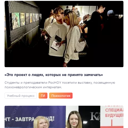
корпус
19
ГМУ
19
СПК
18
Выпускники
17
Новости партнёр
16
Отзывы
выпускников
15
Киберспорт
13
Менеджмент
12
«Это проект о людях, которых не принято замечать»
Центр карьерног
роста
11
Студенты и преподаватели РосНОУ посетили выставку, посвященную
психоневрологическим интернатам.
Экономика (НИ)
Учебный процесс
ГИ
Психология
СНО
10
Прикладная
информатика
10
Электроэнергети
10