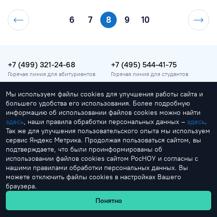
6
7
8
9
10
+7 (499) 321-24-68
+7 (495) 544-41-75
Горячая линия для абитуриентов
Горячая линия для студентов
Мы используем файлы cookies для улучшения работы сайта и
vopros@rosnou.ru
большего удобства его использования. Более подробную
Горячая линия для абитуриентов
информацию об использовании файлов cookies можно найти
здесь
, наши правила обработки персональных данных –
здесь
.
Москва, улица Радио, 22
Так же для улучшения пользовательского опыта мы используем
Главный корпус
сервис Яндекс Метрика. Продолжая пользоваться сайтом, вы
подтверждаете, что были проинформированы об
использовании файлов cookies сайтом РосНОУ и согласны с
нашими правилами обработки персональных данных. Вы
можете отключить файлы cookies в настройках Вашего
браузера.
by Creonit
Понятно
© 1991-2026 Российский новый университет