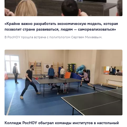
6
Стажировки
6
Наноинженерия
«Крайне важно разработать экономическую модель, которая
Социальная рабо
позволит стране развиваться, людям — самореализоваться»
5
В РосНОУ прошла встреча с политологом Сергеем Михеевым.
Вокальная студия
Выпускникам
1
Дополнительное
образование
1
Настольные игры
Консорциумы
1
Колледж РосНОУ обыграл команды институтов в настольный