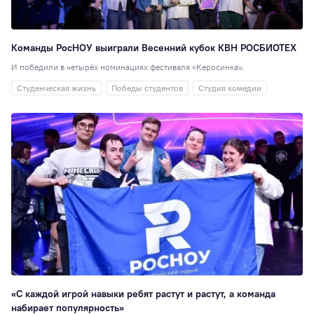
Перевод
51
Студенческая
наука
48
Команды РосНОУ выиграли Весенний кубок КВН РОСБИОТЕХ
Для школ и
И победили в четырёх номинациях фестиваля «Керосинка».
колледжей
48
Студенческая жизнь
Победы студентов
Студия комедии
Таможенное дел
47
Юриспруденция
Образовательная
политика
42
Достижения
41
Экономика
(ИЭУиФ)
40
РИСО
37
Кинолекторий
37
НИ
36
«С каждой игрой навыки ребят растут и растут, а команда
Спортивный клуб
набирает популярность»