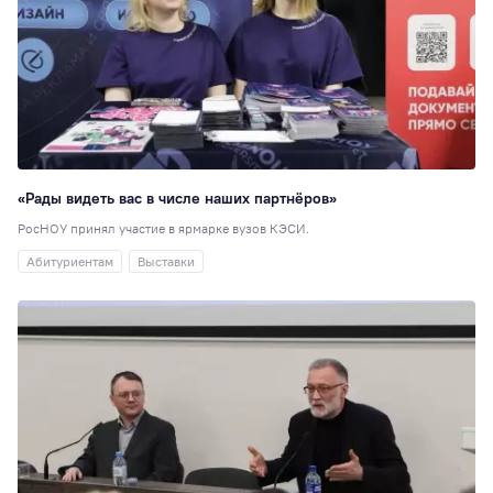
Институты
9
РосНОУ ищет
таланты
9
Управление
персоналом
9
День открытых
дверей
8
«Рады видеть вас в числе наших партнёров»
РосНОУ принял участие в ярмарке вузов КЭСИ.
Персона года
8
Абитуриентам
Выставки
Выставки
7
Кураторы
7
День донора
7
Практика
7
Общежитие
6
Подшефный
детский дом
6
Научная статья, 