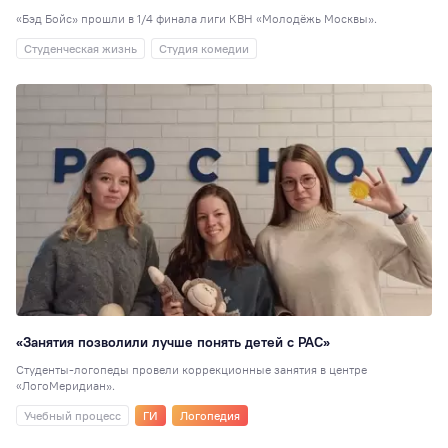
35
«Бэд Бойс» прошли в 1/4 финала лиги КВН «Молодёжь Москвы».
80 лет
34
Студенческая жизнь
Студия комедии
Индустриальное
партнерство
34
Театральная студ
32
РосНОУ30
29
Педагогика
29
Туризм
27
Книжный клуб
27
Мисс и Мистер
2
Гостиничное дело
23
«Занятия позволили лучше понять детей с РАС»
Издательское де
Студенты-логопеды провели коррекционные занятия в центре
21
«ЛогоМеридиан».
Иран
20
Учебный процесс
ГИ
Логопедия
Волонтёрский