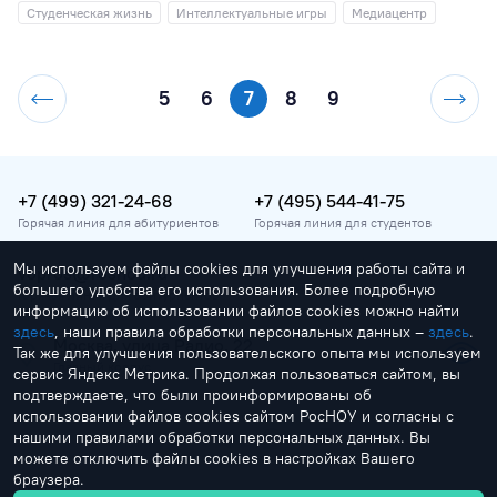
Студенческая жизнь
Интеллектуальные игры
Медиацентр
5
6
7
8
9
+7 (499) 321-24-68
+7 (495) 544-41-75
Горячая линия для абитуриентов
Горячая линия для студентов
Мы используем файлы cookies для улучшения работы сайта и
vopros@rosnou.ru
большего удобства его использования. Более подробную
Горячая линия для абитуриентов
информацию об использовании файлов cookies можно найти
здесь
, наши правила обработки персональных данных –
здесь
.
Москва, улица Радио, 22
Так же для улучшения пользовательского опыта мы используем
Главный корпус
сервис Яндекс Метрика. Продолжая пользоваться сайтом, вы
подтверждаете, что были проинформированы об
использовании файлов cookies сайтом РосНОУ и согласны с
нашими правилами обработки персональных данных. Вы
можете отключить файлы cookies в настройках Вашего
браузера.
by Creonit