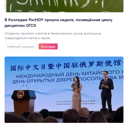
Перевод
51
Студенческая
наука
48
В Колледже РосНОУ прошла неделя, посвящённая циклу
Для школ и
дисциплин ОГСЭ
колледжей
48
Студенты приняли участие в тематическом уроке, викторине,
Таможенное дел
товарищеском матче и квизе.
47
Учебный процесс
Колледж
Юриспруденция
Образовательная
политика
42
Достижения
41
Экономика
(ИЭУиФ)
40
РИСО
37
Кинолекторий
37
НИ
36
Спортивный клуб