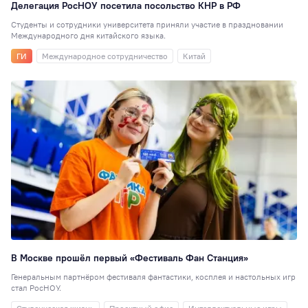
35
Делегация РосНОУ посетила посольство КНР в РФ
80 лет
34
Студенты и сотрудники университета приняли участие в праздновании
Международного дня китайского языка.
Индустриальное
ГИ
Международное сотрудничество
Китай
партнерство
34
Театральная студ
32
РосНОУ30
29
Педагогика
29
Туризм
27
Книжный клуб
27
Мисс и Мистер
2
Гостиничное дело
23
Издательское де
В Москве прошёл первый «Фестиваль Фан Станция»
21
Генеральным партнёром фестиваля фантастики, косплея и настольных игр
Иран
20
стал РосНОУ.
Волонтёрский