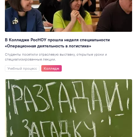
Рейтинги
86
Сотрудникам
76
Студия комедии
Преподавателям
В Колледже РосНОУ прошла неделя специальности
72
«Операционная деятельность в логистике»
Экскурсия
70
Студенты посетили отраслевую выставку, открытые уроки и
Психология
65
специализированные лекции.
Студсовет
58
Учебный процесс
Колледж
Интеллектуальн
клуб
58
ИПП
56
Китай
56
ГТ
55
Медиацентр
55
Логопедия
53
ЮИ
52