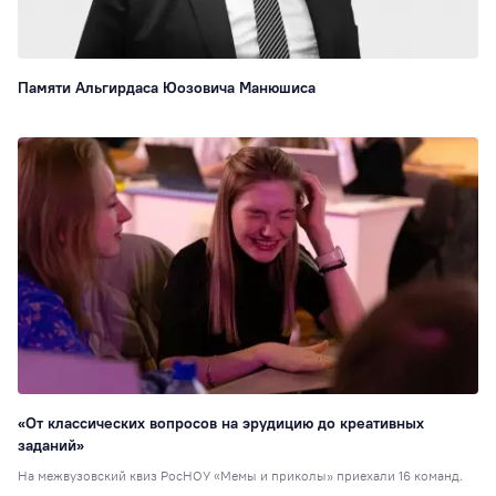
Памяти Альгирдаса Юозовича Манюшиса
«От классических вопросов на эрудицию до креативных
заданий»
На межвузовский квиз РосНОУ «Мемы и приколы» приехали 16 команд.