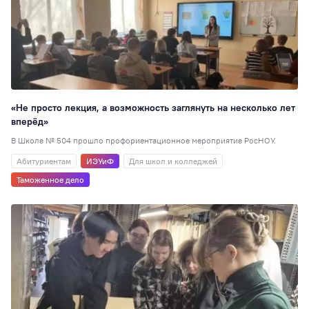
6
Стажировки
6
Наноинженерия
Социальная рабо
5
Вокальная студия
«Не просто лекция, а возможность заглянуть на несколько лет
вперёд»
Выпускникам
1
В Школе № 504 прошло профориентационное мероприятие РосНОУ.
Дополнительное
образование
1
Абитуриентам
ИЭУиФ
Для школ и колледжей
Настольные игры
Таможенное дело
Консорциумы
1