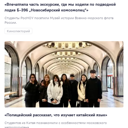
«Впечатлила часть экскурсии, где мы ходили по подводной
лодке Б-396 „Новосибирский комсомолец“»
Студенты РосНОУ посетили Музей истории Военно-морского флота
России.
Кинолекторий
«Полицейский рассказал, что изучает китайский язык»
Студентов из Китая познакомили с особенностями московского
метрополитена.