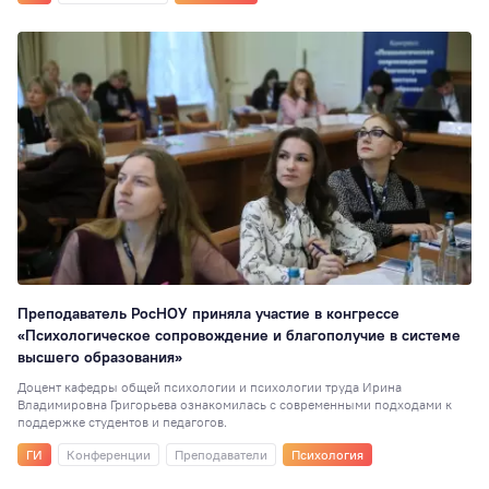
6
Стажировки
6
Наноинженерия
Социальная рабо
5
Вокальная студия
Выпускникам
1
Дополнительное
образование
1
Настольные игры
Преподаватель РосНОУ приняла участие в конгрессе
Консорциумы
1
«Психологическое сопровождение и благополучие в системе
высшего образования»
Доцент кафедры общей психологии и психологии труда Ирина
Владимировна Григорьева ознакомилась с современными подходами к
поддержке студентов и педагогов.
ГИ
Конференции
Преподаватели
Психология