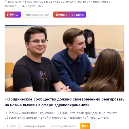
Мероприятие состоялось в рамках сотрудничества университета с
таможенными органами.
ИЭУиФ
Преподаватели
Таможенное дело
«Юридическое сообщество должно своевременно реагировать
на новые вызовы в сфере здравоохранения»
В РосНОУ состоялась конференция «Защита прав граждан в контексте
обеспечения превентивной и персонализированной медицины».
Наука
Конференции
Преподаватели
ЮИ