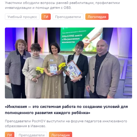
Участники обсудили вопросы ранней реабилитации, профилактики
инвалидизации и помощи детям с ОВЗ.
Институты
9
Учебный процесс
ГИ
Преподаватели
Логопедия
РосНОУ ищет
таланты
9
Управление
персоналом
9
День открытых
дверей
8
Персона года
8
Выставки
7
Кураторы
7
День донора
7
Практика
7
«Инклюзия — это системная работа по созданию условий для
Общежитие
6
полноценного развития каждого ребёнка»
Подшефный
Преподаватели РосНОУ выступили на форуме педагогов инклюзивного
детский дом
6
образования в Иваново.
Научная статья, 
ГИ
Преподаватели
Логопедия