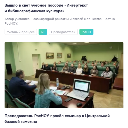
Вышло в свет учебное пособие «Интертекст
и библиографическая культура»
Автор учебника — завкафедрой рекламы и связей с общественностью
РосНОУ.
Учебный процесс
БТ
Преподаватели
РИСО
Преподаватель РосНОУ провёл семинар в Центральной
базовой таможне