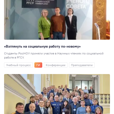
Рейтинги
86
Сотрудникам
76
Студия комедии
Преподавателям
72
Экскурсия
70
«Взглянуть на социальную работу по-новому»
Психология
65
Студенты РосНОУ приняли участие в Научных чтениях по социальной
Студсовет
58
работе в РГСУ.
Интеллектуальн
Учебный процесс
ГИ
Конференции
Преподаватели
клуб
58
ИПП
56
Китай
56
ГТ
55
Медиацентр
55
Логопедия
53
ЮИ
52