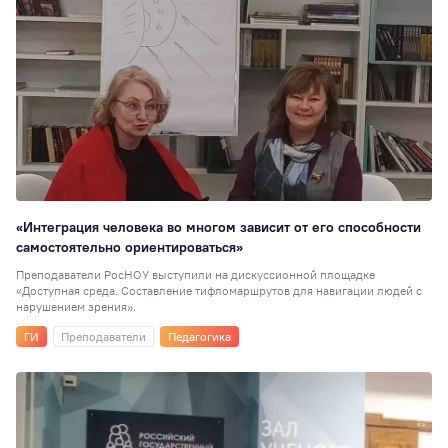
Наука
123
Победы студенто
115
Международное
сотрудничество
1
Мастер-класс
110
РосНОУ в СМИ
10
Интеллектуальн
«Интеграция человека во многом зависит от его способности
игры
106
самостоятельно ориентироваться»
Кубок ректора
10
Преподаватели РосНОУ выступили на дискуссионной площадке
«Доступная среда. Составление тифломаршрутов для навигации людей с
Абитуриентам
99
нарушением зрения».
Проектный офис
ГИ
Преподаватели
Педагогика
99
ИСИКТ
92
Спорт
89
Память войны
87