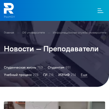
РосНОУ
Главная
Об университете
Информационная служба университета
О
П
Д
Т
М
К
Новости — Преподаватели
Студенческая жизнь
763
Студентам
651
Учебный процесс
278
ГИ
216
ИЭУиФ
214
Ректор РосНОУ
Еще
203
Колледж
177
БТ
167
Преподаватели
1
Конференции
138