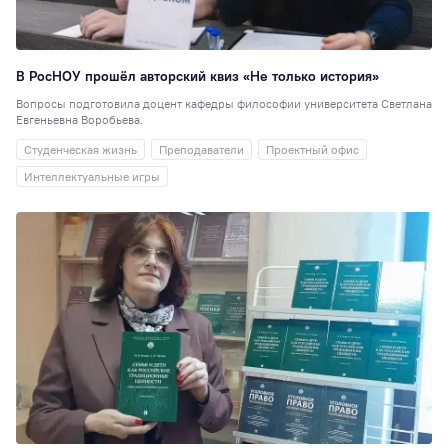
35
80 лет
34
Индустриальное
В РосНОУ прошёл авторский квиз «Не только история»
партнерство
34
Вопросы подготовила доцент кафедры философии университета Светлана
Театральная студ
Евгеньевна Воробьева.
32
Студенческая жизнь
Преподаватели
Проектный офис
РосНОУ30
29
Интеллектуальные игры
Педагогика
29
Туризм
27
Книжный клуб
27
Мисс и Мистер
2
Гостиничное дело
23
Издательское де
21
Иран
20
Волонтёрский