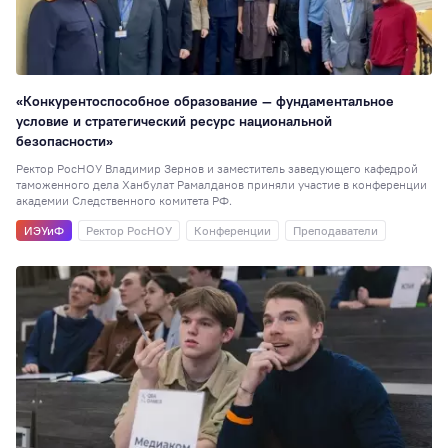
Перевод
51
Студенческая
наука
48
Для школ и
«Конкурентоспособное образование — фундаментальное
колледжей
48
условие и стратегический ресурс национальной
Таможенное дел
безопасности»
47
Ректор РосНОУ Владимир Зернов и заместитель заведующего кафедрой
Юриспруденция
таможенного дела Ханбулат Рамалданов приняли участие в конференции
академии Следственного комитета РФ.
Образовательная
ИЭУиФ
Ректор РосНОУ
Конференции
Преподаватели
политика
42
Достижения
41
Экономика
(ИЭУиФ)
40
РИСО
37
Кинолекторий
37
НИ
36
Спортивный клуб