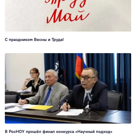
Рейтинги
86
Сотрудникам
76
Студия комедии
Преподавателям
С праздником Весны и Труда!
72
Экскурсия
70
Психология
65
Студсовет
58
Интеллектуальн
клуб
58
ИПП
56
Китай
56
ГТ
55
Медиацентр
55
Логопедия
53
ЮИ
52
В РосНОУ прошёл финал конкурса «Научный подход»