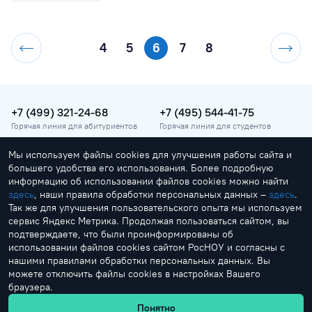
4
5
6
7
8
+7 (499) 321-24-68
+7 (495) 544-41-75
Горячая линия для абитуриентов
Горячая линия для студентов
Мы используем файлы cookies для улучшения работы сайта и
vopros@rosnou.ru
большего удобства его использования. Более подробную
Горячая линия для абитуриентов
информацию об использовании файлов cookies можно найти
здесь
, наши правила обработки персональных данных –
здесь
.
Москва, улица Радио, 22
Так же для улучшения пользовательского опыта мы используем
Главный корпус
сервис Яндекс Метрика. Продолжая пользоваться сайтом, вы
подтверждаете, что были проинформированы об
использовании файлов cookies сайтом РосНОУ и согласны с
нашими правилами обработки персональных данных. Вы
можете отключить файлы cookies в настройках Вашего
браузера.
by Creonit
Понятно