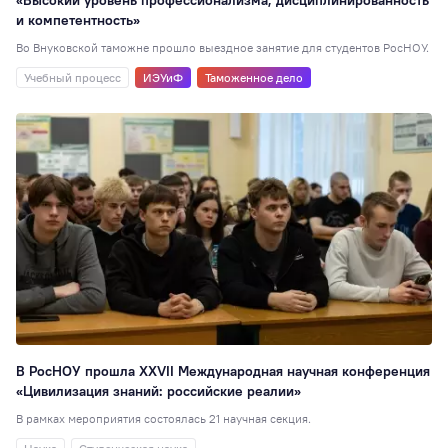
«Высокий уровень профессионализма, дисциплинированность
6
и компетентность»
Стажировки
6
Во Внуковской таможне прошло выездное занятие для студентов РосНОУ.
Наноинженерия
Учебный процесс
ИЭУиФ
Таможенное дело
Социальная рабо
5
Вокальная студия
Выпускникам
1
Дополнительное
образование
1
Настольные игры
Консорциумы
1
В РосНОУ прошла XXVII Международная научная конференция
«Цивилизация знаний: российские реалии»
В рамках мероприятия состоялась 21 научная секция.