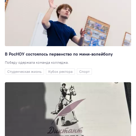
корпус
19
ГМУ
19
СПК
18
Выпускники
17
Новости партнёр
16
Отзывы
выпускников
15
В РосНОУ состоялось первенство по мини-волейболу
Победу одержала команда колледжа.
Киберспорт
13
Студенческая жизнь
Кубок ректора
Спорт
Менеджмент
12
Центр карьерног
роста
11
Экономика (НИ)
СНО
10
Прикладная
информатика
10
Электроэнергети
10