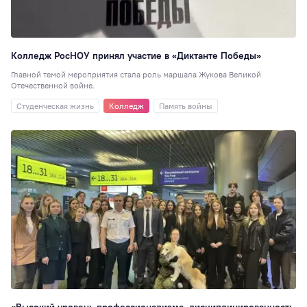
Институты
9
РосНОУ ищет
таланты
9
Колледж РосНОУ принял участие в «Диктанте Победы»
Управление
Главной темой мероприятия стала роль маршала Жукова Великой
Отечественной войне.
персоналом
9
Студенческая жизнь
Колледж
Память войны
День открытых
дверей
8
Персона года
8
Выставки
7
Кураторы
7
День донора
7
Практика
7
Общежитие
6
Подшефный
детский дом
6
Научная статья, 