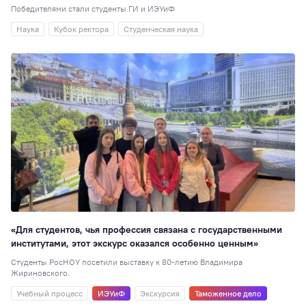
Перевод
51
Победителями стали студенты ГИ и ИЭУиФ
Студенческая
Наука
Кубок ректора
Студенческая наука
наука
48
Для школ и
колледжей
48
Таможенное дел
47
Юриспруденция
Образовательная
политика
42
Достижения
41
Экономика
(ИЭУиФ)
40
«Для студентов, чья профессия связана с государственными
РИСО
37
институтами, этот экскурс оказался особенно ценным»
Кинолекторий
37
Студенты РосНОУ посетили выставку к 80-летию Владимира
Жириновского.
НИ
36
Учебный процесс
ИЭУиФ
Экскурсия
Таможенное дело
Спортивный клуб