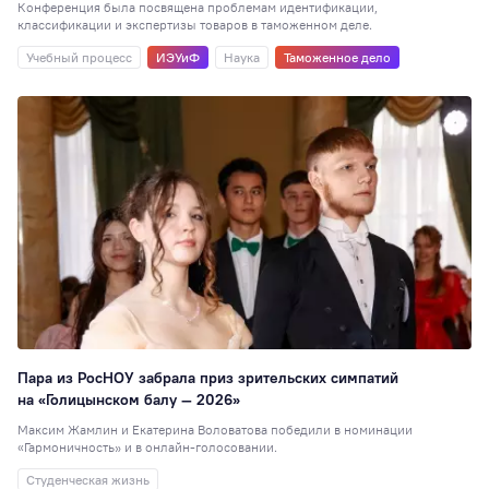
Конференция была посвящена проблемам идентификации,
классификации и экспертизы товаров в таможенном деле.
Учебный процесс
ИЭУиФ
Наука
Таможенное дело
Пара из РосНОУ забрала приз зрительских симпатий
на «Голицынском балу — 2026»
Максим Жамлин и Екатерина Воловатова победили в номинации
«Гармоничность» и в онлайн-голосовании.
Студенческая жизнь