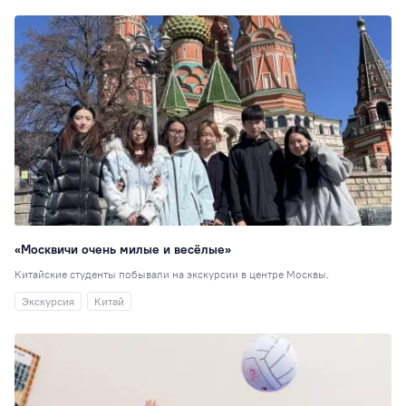
35
80 лет
34
Индустриальное
партнерство
34
Театральная студ
32
РосНОУ30
29
Педагогика
29
Туризм
27
Книжный клуб
27
«Москвичи очень милые и весёлые»
Мисс и Мистер
2
Китайские студенты побывали на экскурсии в центре Москвы.
Гостиничное дело
Экскурсия
Китай
23
Издательское де
21
Иран
20
Волонтёрский