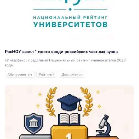
Рейтинги
86
Сотрудникам
76
Студия комедии
Преподавателям
72
Экскурсия
70
РосНОУ занял 1 место среди российских частных вузов
Психология
65
«Интерфакс» представил Национальный рейтинг университетов 2026
года.
Студсовет
58
Абитуриентам
Рейтинги
Достижения
Интеллектуальн
клуб
58
ИПП
56
Китай
56
ГТ
55
Медиацентр
55
Логопедия
53
ЮИ
52