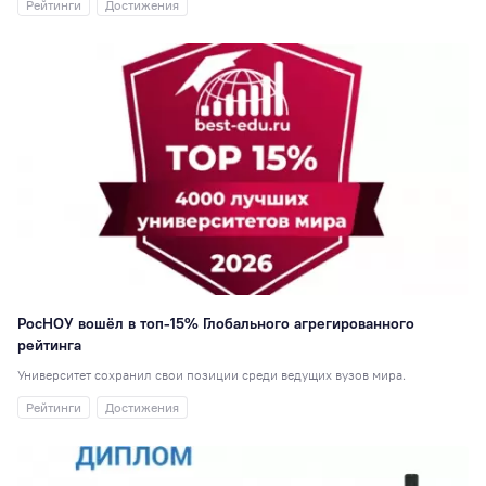
Рейтинги
Достижения
корпус
19
ГМУ
19
СПК
18
Выпускники
17
Новости партнёр
16
Отзывы
выпускников
15
Киберспорт
13
Менеджмент
12
Центр карьерног
роста
11
РосНОУ вошёл в топ-15% Глобального агрегированного
Экономика (НИ)
рейтинга
Университет сохранил свои позиции среди ведущих вузов мира.
СНО
10
Рейтинги
Достижения
Прикладная
информатика
10
Электроэнергети
10