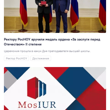
6
Стажировки
6
Наноинженерия
Социальная рабо
5
Вокальная студия
Ректору РосНОУ вручили медаль ордена «За заслуги перед
Отечеством» II степени
Выпускникам
1
Церемония прошла в канун Дня преподавателя высшей школы.
Дополнительное
образование
1
Ректор РосНОУ
Достижения
Настольные игры
Консорциумы
1