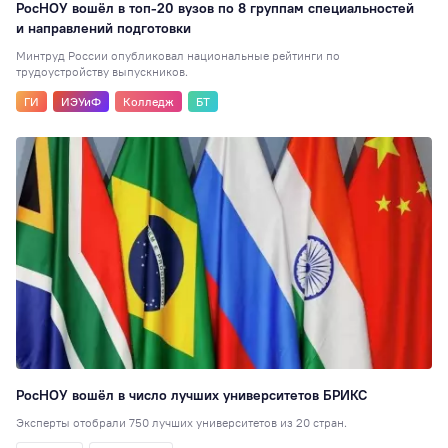
35
РосНОУ вошёл в топ-20 вузов по 8 группам специальностей
и направлений подготовки
80 лет
34
Минтруд России опубликовал национальные рейтинги по
Индустриальное
трудоустройству выпускников.
партнерство
34
ГИ
ИЭУиФ
Колледж
БТ
Театральная студ
32
РосНОУ30
29
Педагогика
29
Туризм
27
Книжный клуб
27
Мисс и Мистер
2
Гостиничное дело
23
Издательское де
21
РосНОУ вошёл в число лучших университетов БРИКС
Иран
20
Эксперты отобрали 750 лучших университетов из 20 стран.
Волонтёрский