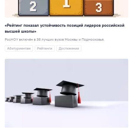
Перевод
51
Студенческая
наука
48
Для школ и
«Рейтинг показал устойчивость позиций лидеров российской
колледжей
48
высшей школы»
Таможенное дел
РосНОУ включён в 38 лучших вузов Москвы и Подмосковья.
47
Абитуриентам
Рейтинги
Достижения
Юриспруденция
Образовательная
политика
42
Достижения
41
Экономика
(ИЭУиФ)
40
РИСО
37
Кинолекторий
37
НИ
36
Спортивный клуб