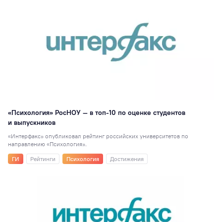
Наука
123
Победы студенто
115
Международное
сотрудничество
1
Мастер-класс
110
РосНОУ в СМИ
10
Интеллектуальн
«Психология» РосНОУ — в топ-10 по оценке студентов
игры
106
и выпускников
Кубок ректора
10
«Интерфакс» опубликовал рейтинг российских университетов по
направлению «Психология».
Абитуриентам
99
ГИ
Рейтинги
Психология
Достижения
Проектный офис
99
ИСИКТ
92
Спорт
89
Память войны
87