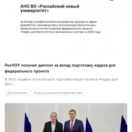
Институты
9
РосНОУ ищет
таланты
9
Управление
персоналом
9
День открытых
дверей
8
Персона года
8
РосНОУ получил диплом за вклад подготовку кадров для
Выставки
7
федерального проекта
Кураторы
7
В ТАСС подвели итоги второго года реализации проекта «Кадры для
БАС».
День донора
7
Достижения
Индустриальное партнерство
Практика
7
Общежитие
6
Подшефный
детский дом
6
Научная статья, 