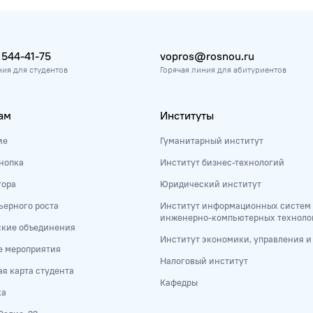
 544-41-75
vopros@rosnou.ru
ния для студентов
Горячая линия для абитуриентов
ам
Институты
ие
Гуманитарный институт
нопка
Институт бизнес-технологий
тора
Юридический институт
ьерного роста
Институт информационных систем
инженерно-компьютерных техноло
ские объединения
Институт экономики, управления 
е мероприятия
Налоговый институт
я карта студента
Кафедры
ка