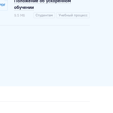
Положение об ускоренном
PDF
обучении
Студентам
Учебный процесс
9.5 Мб