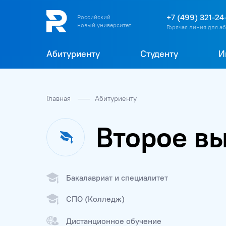
+7 (499) 321-24
Российский
новый университет
Горячая линия для а
Абитуриенту
Студенту
И
Главная
Абитуриенту
Второе в
Бакалавриат и специалитет
СПО (Колледж)
Дистанционное обучение