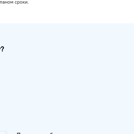
ланом сроки.
у?