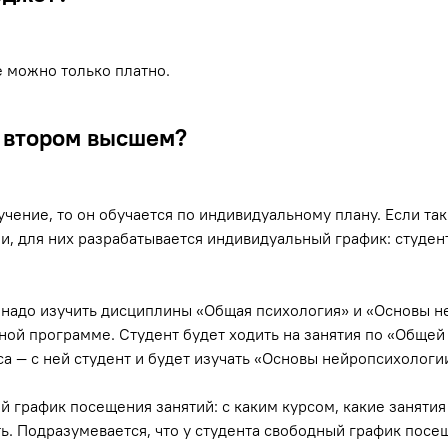
е можно только платно.
а втором высшем?
чение, то он обучается по индивидуальному плану. Если та
ми, для них разрабатывается индивидуальный график: студе
 надо изучить дисциплины «Общая психология» и «Основы 
лной программе. Студент будет ходить на занятия по «Общей
а — с ней студент и будет изучать «Основы нейропсихологи
й график посещения занятий: с каким курсом, какие заняти
ть. Подразумевается, что у студента свободный график посе