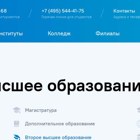
О
П
Д
Т
-68
+7 (495) 544-41-75
Контакты
битуриентов
Горячая линия для студентов
Адреса и теле
нституты
Колледж
Филиалы
ысшее образован
Магистратура
Дополнительное образование
Второе высшее образование