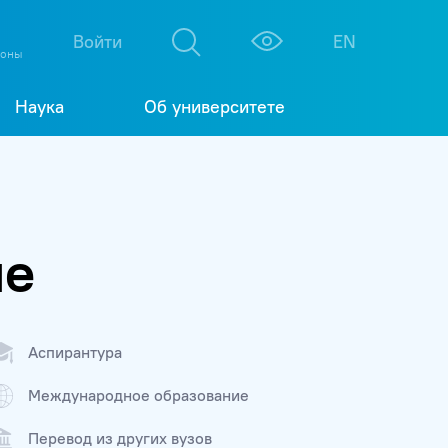
М
К
Войти
EN
фоны
Наука
Об университете
ие
Аспирантура
Международное образование
Перевод из других вузов