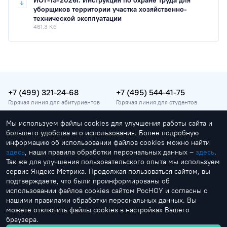
уборщиков территории участка хозяйственно-
технической эксплуатации
461.3 Кб
+7 (499) 321-24-68
+7 (495) 544-41-75
Горячая линия для абитуриентов
Горячая линия для студентов
Мы используем файлы cookies для улучшения работы сайта и
vopros@rosnou.ru
большего удобства его использования. Более подробную
Горячая линия для абитуриентов
информацию об использовании файлов cookies можно найти
здесь
, наши правила обработки персональных данных –
здесь
.
Москва, улица Радио, 22
Так же для улучшения пользовательского опыта мы используем
Главный корпус
сервис Яндекс Метрика. Продолжая пользоваться сайтом, вы
подтверждаете, что были проинформированы об
использовании файлов cookies сайтом РосНОУ и согласны с
нашими правилами обработки персональных данных. Вы
можете отключить файлы cookies в настройках Вашего
браузера.
by Creonit