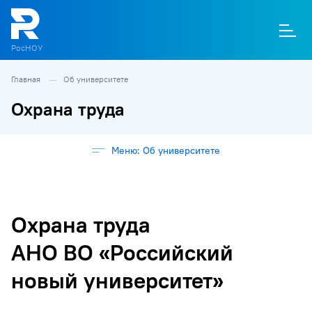
РосНОУ
Главная
Об университете
О
П
Д
Т
М
К
Охрана труда
Меню: Об университете
Охрана труда
АНО ВО «Российский
новый университет»