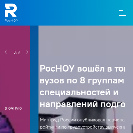
РосНОУ
О
П
Д
Т
М
К
/
РосНОУ вошёл в топ-20
вузов по 8 группам
специальностей и
направлений подготовки
Минтруд России опубликовал национальные
рейтинги по трудоустройству выпускников.