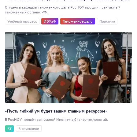
Студенты кафедры таможенного дела РосНОУ прошли практику в 7
таможенных органах РФ.
Учебный процесс
ИЭУиФ
Таможенное дело
Практика
«Пусть гибкий ум будет вашим главным ресурсом»
В РосНОУ прошёл выпускной Института бизнес-технологий.
БТ
Выпускники