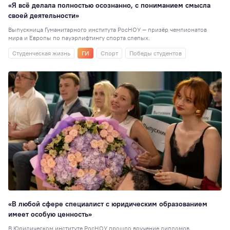
«Я всё делала полностью осознанно, с пониманием смысла
своей деятельности»
Выпускница Гуманитарного института РосНОУ — призёр чемпионатов
мира и Европы по пауэрлифтингу спорта слепых.
Студенческая жизнь
ГИ
Спорт
Победы студентов
«В любой сфере специалист с юридическим образованием
имеет особую ценность»
В Юридическом институте РосНОУ прошло вручение дипломов.