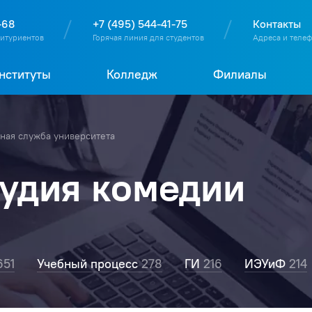
О
П
Д
Т
-68
+7 (495) 544-41-75
Контакты
битуриентов
Горячая линия для студентов
Адреса и теле
нституты
Колледж
Филиалы
ая служба университета
тудия комедии
651
Учебный процесс
278
ГИ
216
ИЭУиФ
214