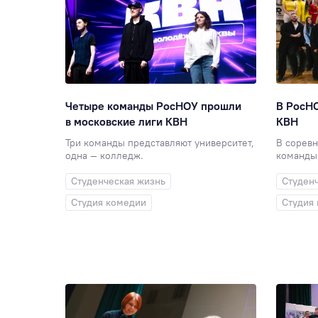
Четыре команды РосНОУ прошли
В РосН
в московские лиги КВН
КВН
Три команды представляют университет,
В соревн
одна — колледж.
команды 
Студенческая жизнь
Студен
Студия комедии
Студия