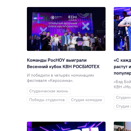
Команды РосНОУ выиграли
«С кажд
Весенний кубок КВН РОСБИОТЕХ
растут 
популя
И победили в четырёх номинациях
фестиваля «Керосинка».
«Бэд Бой
КВН «Мо
Студенческая жизнь
Студен
Победы студентов
Студия комедии
Студия