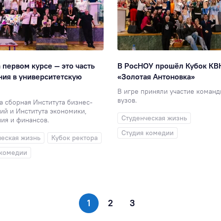
 первом курсе — это часть
В РосНОУ прошёл Кубок КВ
ия в университетскую
«Золотая Антоновка»
В игре приняли участие команд
вузов.
 сборная Института бизнес-
ий и Института экономики,
Студенческая жизнь
ия и финансов.
Студия комедии
ческая жизнь
Кубок ректора
 комедии
1
2
3