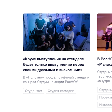
«Круче выступления на стендапе
В РосНО
будет только выступление перед
«Малах
своими друзьями и знакомыми»
Студенч
творческ
В «Полотно» прошёл отчётный стендап-
«внутряк
концерт Студии комедии РосНОУ
Студен
Студентам
Студия комедии
Проект
Интелл