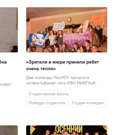
Студия комедии
76
Преподавателям
72
Экскурсия
70
Психология
65
Студсовет
58
Интеллектуальный клуб
58
ИПП
56
Китай
56
ГТ
55
бна
«Зрители и жюри приняли ребят
очень тепло»
Медиацентр
55
Логопедия
53
Две команды РосНОУ прошли в
четвертьфинал лиги КВН МИИГАиК.
ЮИ
52
Перевод
51
онцерт
Студенческая жизнь
Студенческая наука
48
Победы студентов
Студия комедии
Для школ и колледжей
48
Таможенное дело
47