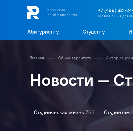
+7 (499) 321-24
Российский
новый университет
Горячая линия для а
Абитуриенту
Студенту
И
Главная
Об университете
Информационн
Новости — С
Студенческая жизнь
763
Студентам