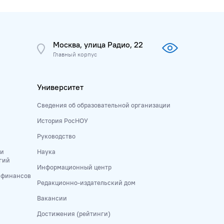
Институты
9
РосНОУ ищет таланты
9
Москва, улица Радио, 22
Управление персоналом
Главный корпус
9
День открытых дверей
8
Университет
Персона года
8
Выставки
7
Сведения об образовательной организации
Кураторы
7
День донора
7
История РосНОУ
Руководство
Практика
7
Общежитие
6
 и
Наука
Подшефный детский дом
6
гий
Информационный центр
и финансов
Научная статья, НИ
6
Редакционно-издательский дом
Вакансии
Стажировки
6
Наноинженерия
6
Достижения (рейтинги)