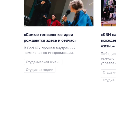
«Самые гениальные идеи
«КВН на
рождаются здесь и сейчас»
вхожден
жизнь»
В РосНОУ прошёл внутренний
чемпионат по импровизации.
Победила
технолог
Студенческая жизнь
управлен
Студия комедии
Студен
Студия