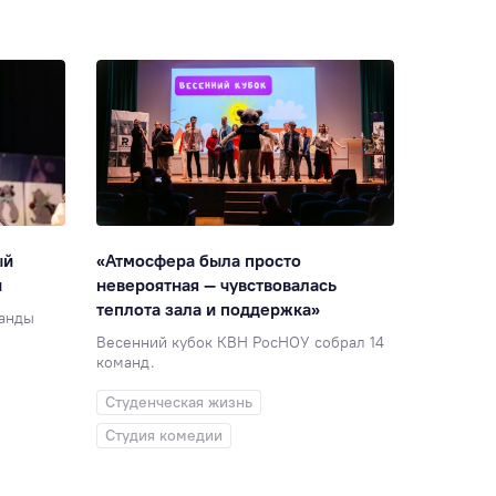
Конференции
138
Наука
123
Победы студентов
115
Международное сотрудничество
113
Мастер-класс
110
РосНОУ в СМИ
107
Интеллектуальные игры
106
ый
«Атмосфера была просто
и
невероятная — чувствовалась
Кубок ректора
106
теплота зала и поддержка»
манды
Абитуриентам
99
Весенний кубок КВН РосНОУ собрал 14
команд.
Проектный офис
99
ИСИКТ
92
Студенческая жизнь
Спорт
89
Память войны
87
Студия комедии
Рейтинги
86
Сотрудникам
76