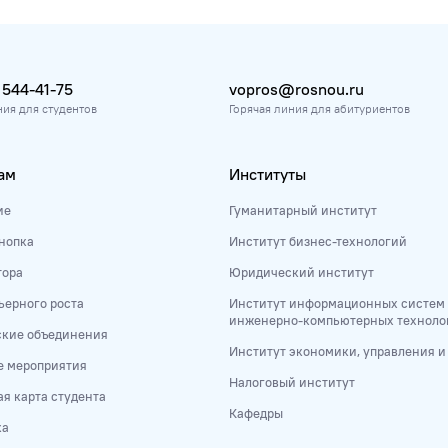
 544-41-75
vopros@rosnou.ru
ния для студентов
Горячая линия для абитуриентов
ам
Институты
ие
Гуманитарный институт
нопка
Институт бизнес-технологий
тора
Юридический институт
ьерного роста
Институт информационных систем
инженерно-компьютерных техноло
ские объединения
Институт экономики, управления 
е мероприятия
Налоговый институт
я карта студента
Кафедры
ка