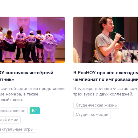
У состоялся четвёртый
В РосНОУ прошёл ежегодн
итник»
чемпионат по импровизаци
еские объединения представили
В турнире приняли участие ко
ие номера, а также
трёх вузов и двух колледжей.
овый» квиз.
Студенческая жизнь
ческая жизнь
БТ
Студия комедии
ный офис
ектуальные игры