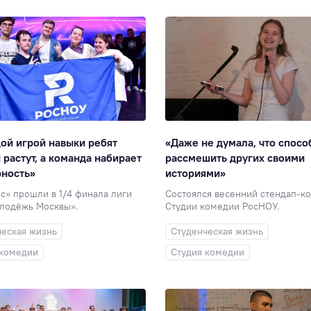
ой игрой навыки ребят
«Даже не думала, что спосо
и растут, а команда набирает
рассмешить других своими
рность»
историями»
с» прошли в 1/4 финала лиги
Состоялся весенний стендап-к
лодёжь Москвы».
Студии комедии РосНОУ.
ческая жизнь
Студенческая жизнь
 комедии
Студия комедии