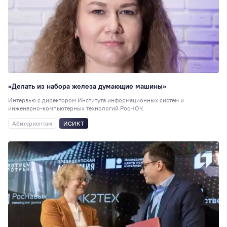
Рейтинги
86
Сотрудникам
76
Студия комедии
Преподавателям
72
Экскурсия
70
«Делать из набора железа думающие машины»
Психология
65
Интервью с директором Института информационных систем и
инженерно-компьютерных технологий РосНОУ.
Студсовет
58
Абитуриентам
ИСИКТ
Интеллектуальн
клуб
58
ИПП
56
Китай
56
ГТ
55
Медиацентр
55
Логопедия
53
ЮИ
52