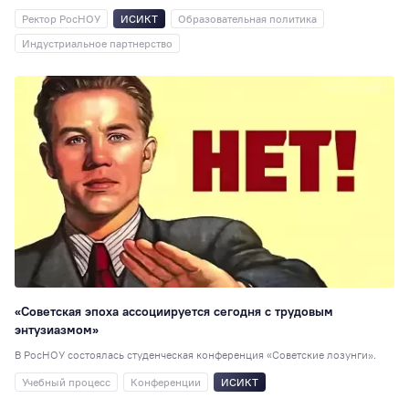
Ректор РосНОУ
ИСИКТ
Образовательная политика
Институты
9
Индустриальное партнерство
РосНОУ ищет
таланты
9
Управление
персоналом
9
День открытых
дверей
8
Персона года
8
Выставки
7
Кураторы
7
День донора
7
Практика
7
«Советская эпоха ассоциируется сегодня с трудовым
Общежитие
6
энтузиазмом»
Подшефный
В РосНОУ состоялась студенческая конференция «Советские лозунги».
детский дом
6
Учебный процесс
Конференции
ИСИКТ
Научная статья, 