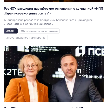
35
РосНОУ расширил партнёрские отношения с компанией «НПП
80 лет
34
„Гарант-сервис-университет“»
Индустриальное
Анонсирована разработка программы бакалавриата «Прикладная
партнерство
34
информатика в юридической сфере».
Театральная студ
ИСИКТ
Образовательная политика
32
Индустриальное партнерство
РосНОУ30
29
Педагогика
29
Туризм
27
Книжный клуб
27
Мисс и Мистер
2
Гостиничное дело
23
Издательское де
21
Иран
20
Волонтёрский