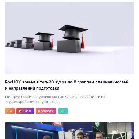
6
Стажировки
6
Наноинженерия
Социальная рабо
5
Вокальная студия
Выпускникам
1
Дополнительное
образование
1
Настольные игры
РосНОУ вошёл в топ-20 вузов по 8 группам специальностей
и направлений подготовки
Консорциумы
1
Минтруд России опубликовал национальные рейтинги по
трудоустройству выпускников.
ГИ
ИЭУиФ
Колледж
БТ