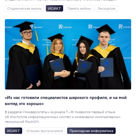
Студенческая жизнь
ИСИКТ
Память войны
Экскурсия
«Из нас готовили специалистов широкого профиля, и на мой
взгляд это хорошо»
В разделе «Университеты» журнала Т—Ж появился первый отзыв
об Институте информационных систем и инженерно-компьютерных
технологий РосНОУ.
ИСИКТ
Отзывы выпускников
Прикладная информатика