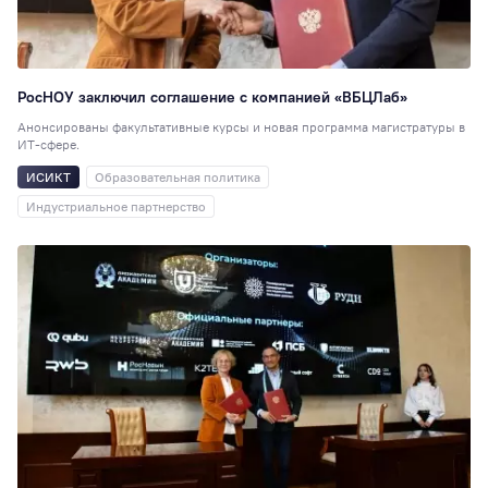
Перевод
51
Студенческая
наука
48
Для школ и
РосНОУ заключил соглашение с компанией «ВБЦЛаб»
колледжей
48
Анонсированы факультативные курсы и новая программа магистратуры в
Таможенное дел
ИТ-сфере.
47
ИСИКТ
Образовательная политика
Юриспруденция
Индустриальное партнерство
Образовательная
политика
42
Достижения
41
Экономика
(ИЭУиФ)
40
РИСО
37
Кинолекторий
37
НИ
36
Спортивный клуб