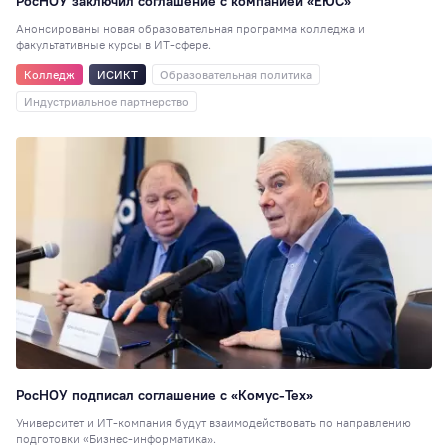
РосНОУ заключил соглашение с компанией «ЕЮС»
корпус
19
Анонсированы новая образовательная программа колледжа и
факультативные курсы в ИТ-сфере.
ГМУ
19
СПК
18
Колледж
ИСИКТ
Образовательная политика
Выпускники
17
Индустриальное партнерство
Новости партнёр
16
Отзывы
выпускников
15
Киберспорт
13
Менеджмент
12
Центр карьерног
роста
11
Экономика (НИ)
СНО
10
Прикладная
РосНОУ подписал соглашение с «Комус-Тех»
информатика
10
Университет и ИТ-компания будут взаимодействовать по направлению
Электроэнергети
подготовки «Бизнес-информатика».
10