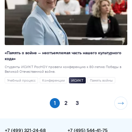
«Память о войне — неотъемлемая часть нашего культурного
кода»
Студенты ИСИКТ РосНОУ провели конференцию к 80-летию Победы в
Великой Отечественной войне.
Учебный процесс
Конференции
ИСИКТ
Память войны
1
2
3
+7 (499) 321-24-68
+7 (495) 544-41-75