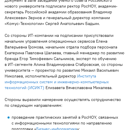
Документ в зале заседаний учёного совета Российского
нового университета подписали ректор РосНОУ, академик-
секретарь Российской академии образования Владимир
Алексеевич Зернов и генеральный директор компании
«Комус-Технологии» Сергей Анатольевич Бадьин.
Со стороны ИТ-компании на подписании присутствовали
начальник управления операционных сервисов Елена
Валерьевна Громова, начальник отдела подбора персонала
Екатерина Павловна Шалаева, главный менеджер по развитию
бренда Егор Тимофеевич Сальников, эксперт по обучению
в ИТ-сегменте Алина Владимировна Стабровская, со стороны
университета — проректор по развитию Михаил Васильевич
Николаев, исполнительный директор
Института
информационных систем и инженерно-компьютерных
технологий (ИСИКТ)
Елизавета Вячеславовна Михалева.
Стороны выразили намерение осуществлять сотрудничество
по следующим направлениям:
проведение практических занятий в РосНОУ, связанных
с информационными технологиями по направлению
подготовки «
Бизнес-информатика
»;