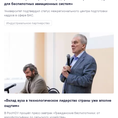
для беспилотных авиационных систем»
Электроэнергети
10
Университет подтвердил статус межрегионального центра подготовки
кадров в сфере БАС.
Институты
9
Индустриальное партнерство
РосНОУ ищет
таланты
9
Управление
персоналом
9
День открытых
дверей
8
Персона года
8
Выставки
7
Кураторы
7
День донора
7
Практика
7
«Вклад вуза в технологическое лидерство страны уже вполне
Общежитие
6
ощутим»
Подшефный
В РосНОУ прошёл пресс-завтрак «Гражданские беспилотники: от
аэрофотосъёмки до сельского хозяйства».