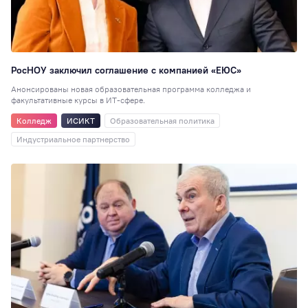
Спортивный клуб
35
80 лет
34
РосНОУ заключил соглашение с компанией «ЕЮС»
Индустриальное
партнерство
34
Анонсированы новая образовательная программа колледжа и
факультативные курсы в ИТ-сфере.
Театральная студ
32
Колледж
ИСИКТ
Образовательная политика
Индустриальное партнерство
РосНОУ30
29
Педагогика
29
Туризм
27
Книжный клуб
27
Мисс и Мистер
2
Гостиничное дело
23
Издательское де
21