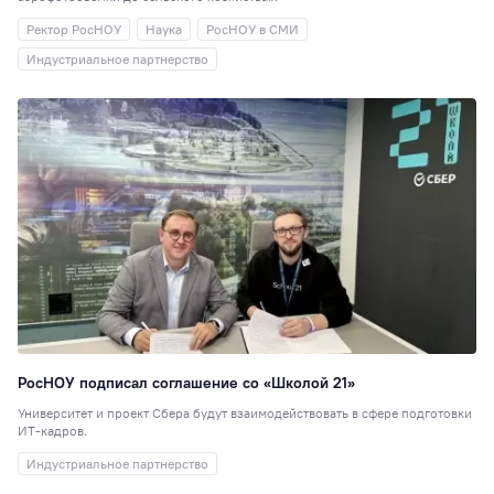
детский дом
6
Ректор РосНОУ
Наука
РосНОУ в СМИ
Научная статья, 
6
Индустриальное партнерство
Стажировки
6
Наноинженерия
Социальная рабо
5
Вокальная студия
Выпускникам
1
Дополнительное
образование
1
Настольные игры
Консорциумы
1
РосНОУ подписал соглашение со «Школой 21»
Университет и проект Сбера будут взаимодействовать в сфере подготовки
ИТ-кадров.
Индустриальное партнерство