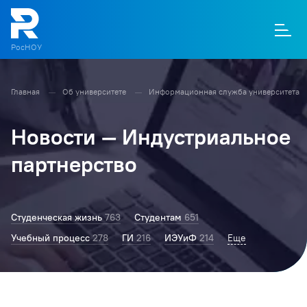
РосНОУ
Главная
Об университете
Информационная служба университета
О
П
Д
Т
М
К
Новости — Индустриальное
партнерство
Студенческая жизнь
763
Студентам
651
Учебный процесс
278
ГИ
216
ИЭУиФ
214
Ректор РосНОУ
Еще
203
Колледж
177
БТ
167