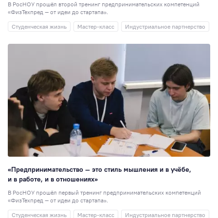
В РосНОУ прошёл второй тренинг предпринимательских компетенций
«ФизТехпред — от идеи до стартапа».
Студенческая жизнь
Мастер-класс
Индустриальное партнерство
«Предпринимательство — это стиль мышления и в учёбе,
и в работе, и в отношениях»
В РосНОУ прошёл первый тренинг предпринимательских компетенций
«ФизТехпред — от идеи до стартапа».
Студенческая жизнь
Мастер-класс
Индустриальное партнерство