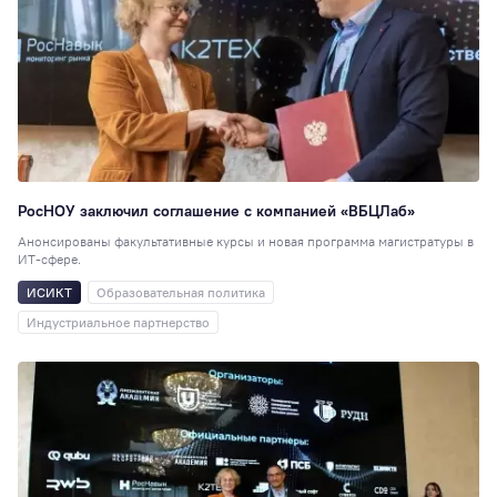
Спорт
89
Память войны
87
Рейтинги
86
Сотрудникам
76
Студия комедии
Преподавателям
72
РосНОУ заключил соглашение с компанией «ВБЦЛаб»
Экскурсия
70
Анонсированы факультативные курсы и новая программа магистратуры в
Психология
65
ИТ-сфере.
Студсовет
58
ИСИКТ
Образовательная политика
Интеллектуальн
Индустриальное партнерство
клуб
58
ИПП
56
Китай
56
ГТ
55
Медиацентр
55
Логопедия
53