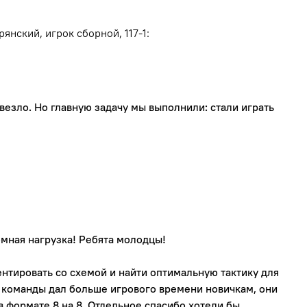
янский, игрок сборной, 117-1:
езло. Но главную задачу мы выполнили: стали играть
омная нагрузка! Ребята молодцы!
нтировать со схемой и найти оптимальную тактику для
б команды дал больше игрового времени новичкам, они
 в формате 8 на 8. Отдельное спасибо хотели бы