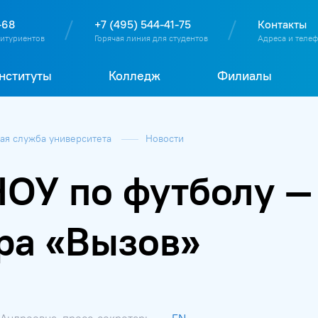
О
П
Д
Т
-68
+7 (495) 544-41-75
Контакты
битуриентов
Горячая линия для студентов
Адреса и теле
нституты
Колледж
Филиалы
я служба университета
Новости
ОУ по футболу —
ра «Вызов»