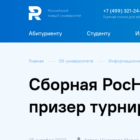
+7 (499) 321-24
Российский
новый университет
Горячая линия для а
Абитуриенту
Студенту
И
Главная
Об университете
Информационна
Сборная РосН
призер турни