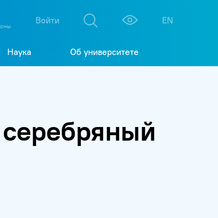
М
К
Войти
EN
фоны
Наука
Об университете
 серебряный