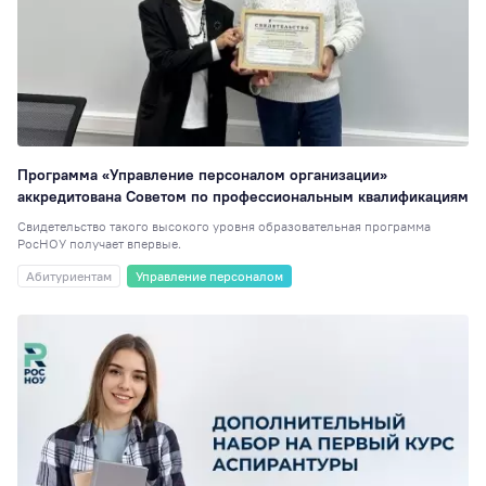
Институты
9
РосНОУ ищет
таланты
9
Управление
персоналом
9
День открытых
Программа «Управление персоналом организации»
дверей
8
аккредитована Советом по профессиональным квалификациям
Персона года
8
Свидетельство такого высокого уровня образовательная программа
РосНОУ получает впервые.
Выставки
7
Абитуриентам
Управление персоналом
Кураторы
7
День донора
7
Практика
7
Общежитие
6
Подшефный
детский дом
6
Научная статья, 