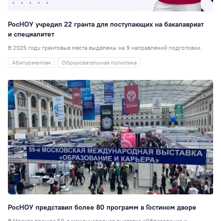
Перевод
51
Студенческая
РосНОУ учредил 22 гранта для поступающих на бакалавриат
наука
48
и специалитет
Для школ и
В 2025 году грантовые места выделены на 9 направлений подготовки.
колледжей
48
Абитуриентам
Образовательная политика
Таможенное дел
47
Юриспруденция
Образовательная
политика
42
Достижения
41
Экономика
(ИЭУиФ)
40
РИСО
37
Кинолекторий
37
НИ
36
РосНОУ представил более 80 программ в Гостином дворе
Спортивный клуб
В Москве прошла 59-я международная выставка «Образование и