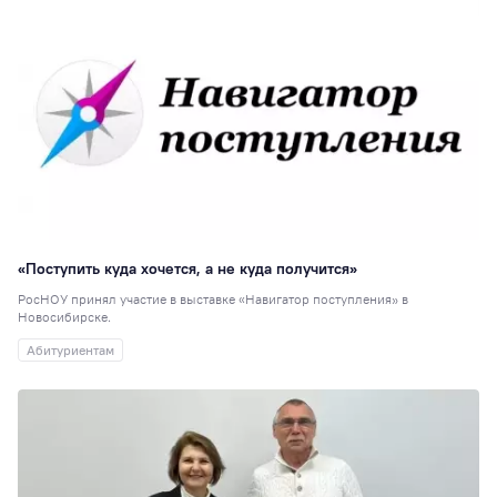
корпус
19
ГМУ
19
СПК
18
Выпускники
17
Новости партнёр
16
Отзывы
выпускников
15
Киберспорт
13
Менеджмент
12
«Поступить куда хочется, а не куда получится»
Центр карьерног
РосНОУ принял участие в выставке «Навигатор поступления» в
Новосибирске.
роста
11
Абитуриентам
Экономика (НИ)
СНО
10
Прикладная
информатика
10
Электроэнергети
10