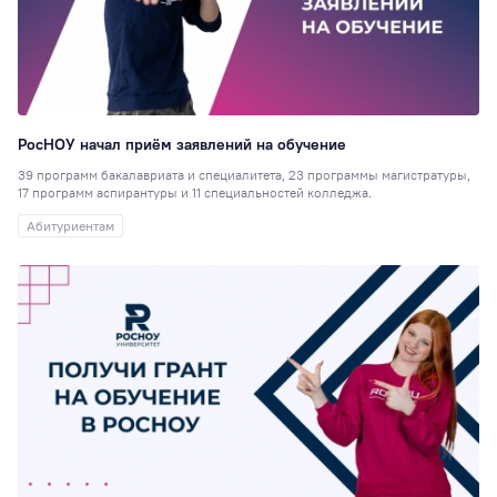
Рейтинги
86
Сотрудникам
76
Студия комедии
Преподавателям
РосНОУ начал приём заявлений на обучение
72
39 программ бакалавриата и специалитета, 23 программы магистратуры,
Экскурсия
70
17 программ аспирантуры и 11 специальностей колледжа.
Психология
65
Абитуриентам
Студсовет
58
Интеллектуальн
клуб
58
ИПП
56
Китай
56
ГТ
55
Медиацентр
55
Логопедия
53
ЮИ
52