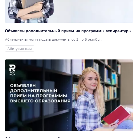
6
Стажировки
6
Наноинженерия
Объявлен дополнительный прием на программы аспирантуры
Социальная рабо
5
Абитуриенты могут подать документы со 2 по 5 октября.
Вокальная студия
Абитуриентам
Выпускникам
1
Дополнительное
образование
1
Настольные игры
Консорциумы
1