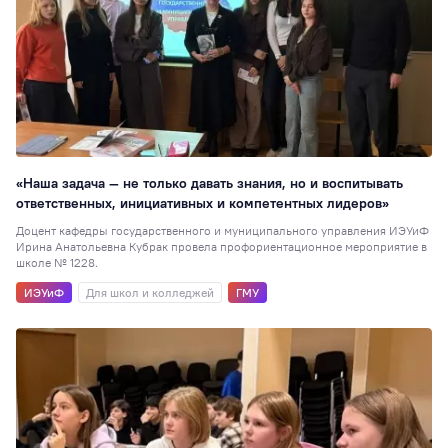
ЮИ
52
Перевод
51
Студенческая
наука
48
Для школ и
колледжей
48
Таможенное дел
«Наша задача — не только давать знания, но и воспитывать
47
ответственных, инициативных и компетентных лидеров»
Юриспруденция
Доцент кафедры государственного и муниципального управления ИЭУиФ
Ирина Анатольевна Кубрак провела профориентационное мероприятие в
Образовательная
школе № 1228.
политика
42
ИЭУиФ
Для школ и колледжей
ГМУ
Достижения
41
Экономика
(ИЭУиФ)
40
РИСО
37
Кинолекторий
37
НИ
36