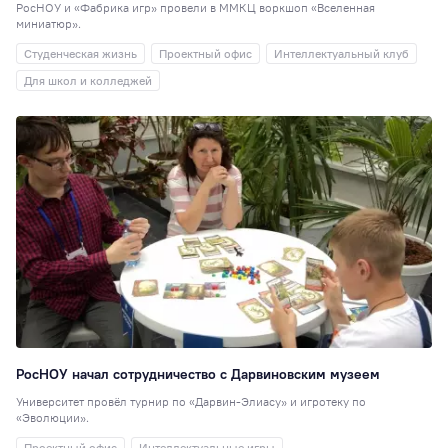
детский дом
6
РосНОУ и «Фабрика игр» провели в ММКЦ воркшоп «Вселенная
миниатюр».
Научная статья, 
6
Студенческая жизнь
Проектный офис
Интеллектуальный клуб
Стажировки
6
Для школ и колледжей
Наноинженерия
Социальная рабо
5
Вокальная студия
Выпускникам
1
Дополнительное
образование
1
Настольные игры
Консорциумы
1
РосНОУ начал сотрудничество с Дарвиновским музеем
Университет провёл турнир по «Дарвин-Элиасу» и игротеку по
«Эволюции».
Проектный офис
Интеллектуальные игры