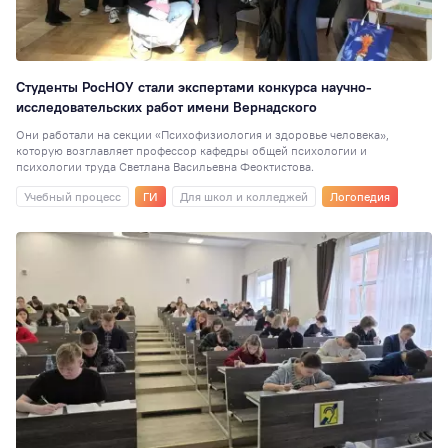
Студенты РосНОУ стали экспертами конкурса научно-
исследовательских работ имени Вернадского
Они работали на секции «Психофизиология и здоровье человека»,
которую возглавляет профессор кафедры общей психологии и
психологии труда Светлана Васильевна Феоктистова.
Учебный процесс
ГИ
Для школ и колледжей
Логопедия