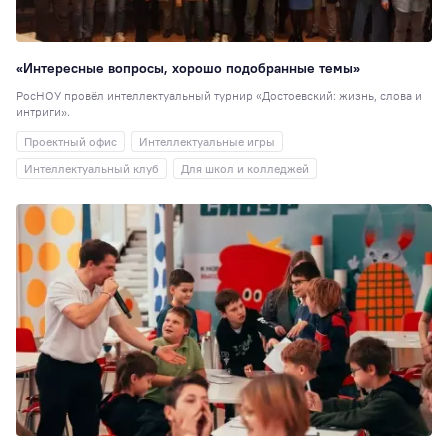
Иран
20
Волонтёрский
корпус
19
«Интересные вопросы, хорошо подобранные темы»
ГМУ
19
СПК
18
РосНОУ провёл интеллектуальный турнир «Достоевский: жизнь, слова и
интриги».
Выпускники
17
Проектный офис
Интеллектуальные игры
Новости партнёр
16
Интеллектуальный клуб
Для школ и колледжей
Отзывы
выпускников
15
Киберспорт
13
Менеджмент
12
Центр карьерног
роста
11
Экономика (НИ)
СНО
10
Прикладная
информатика
10