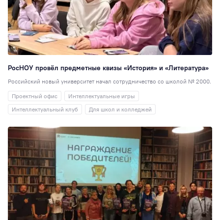
Спортивный клуб
35
80 лет
34
Индустриальное
партнерство
34
РосНОУ провёл предметные квизы «История» и «Литература»
Театральная студ
Российский новый университет начал сотрудничество со школой № 2000.
32
Проектный офис
Интеллектуальные игры
РосНОУ30
29
Интеллектуальный клуб
Для школ и колледжей
Педагогика
29
Туризм
27
Книжный клуб
27
Мисс и Мистер
2
Гостиничное дело
23
Издательское де
21