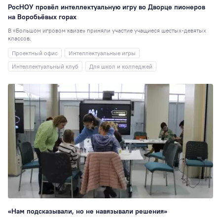
РосНОУ провёл интеллектуальную игру во Дворце пионеров
Электроэнергети
на Воробьёвых горах
10
В «Большом игровом квизе» приняли участие учащиеся шестых-девятых
Институты
9
классов.
РосНОУ ищет
Проектный офис
Интеллектуальные игры
таланты
9
Интеллектуальный клуб
Для школ и колледжей
Управление
персоналом
9
День открытых
дверей
8
Персона года
8
Выставки
7
Кураторы
7
День донора
7
Практика
7
Общежитие
6
«Нам подсказывали, но не навязывали решения»
Подшефный