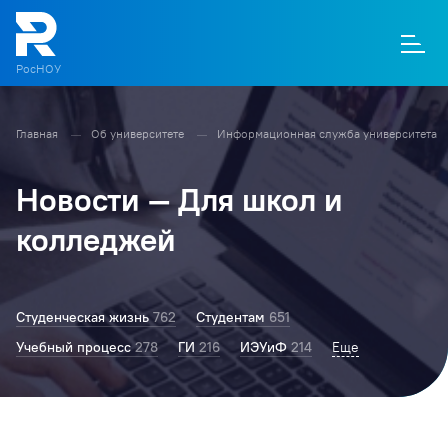
РосНОУ
Главная
Об университете
Информационная служба университета
О
П
Д
Т
М
К
Новости — Для школ и
колледжей
Студенческая жизнь
762
Студентам
651
Учебный процесс
278
ГИ
216
ИЭУиФ
214
Ректор РосНОУ
Еще
203
Колледж
177
БТ
167