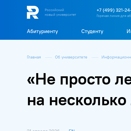
+7 (499) 321-24
Российский
новый университет
Горячая линия для а
Абитуриенту
Студенту
И
Главная
Об университете
Информационна
«Не просто л
на несколько