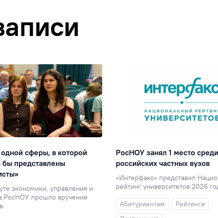
записи
 одной сферы, в которой
РосНОУ занял 1 место сред
 бы представлены
российских частных вузов
исты»
«Интерфакс» представил Наци
рейтинг университетов 2026 го
уте экономики, управления и
в РосНОУ прошло вручение
Абитуриентам
Рейтинги
в.