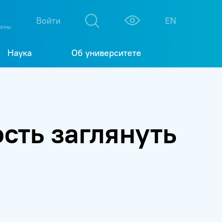
М
К
Войти
EN
фоны
Наука
Об университете
сть заглянуть