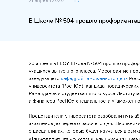
21 апреля 2026
EN
В Школе № 504 прошло профориентац
20 апреля в ГБОУ Школа № 504 прошло профор
учащихся выпускного класса. Мероприятие про
заведующего
кафедрой таможенного дела
Росс
университета (РосНОУ), кандидат юридических
Рамалданов и студентка пятого курса Институт
и финансов РосНОУ специальности «Таможенное
Представители университета разобрали путь аб
экзаменов до первого рабочего дня. Школьни
о дисциплинах, которые будут изучаться в рам
«Таможенное дело», узнали, как проходит практ