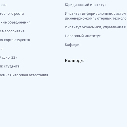
тора
Юридический институт
ьерного роста
Институт информационных систем
инженерно-компьютерных техноло
ские объединения
Институт экономики, управления 
е мероприятия
Налоговый институт
я карта студента
Кафедры
ка
Радио, 22»
Колледж
к студента
венная итоговая аттестация