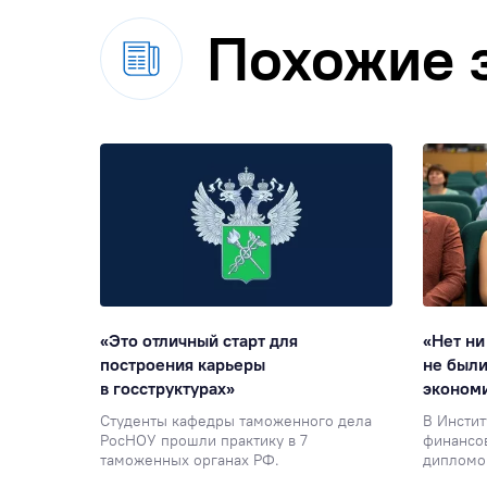
Похожие 
«Это отличный старт для
«Нет ни
ологи,
построения карьеры
не были
ормирует
в госструктурах»
эконом
сии»
Студенты кафедры таможенного дела
В Инстит
РосНОУ прошли практику в 7
финансо
ыездное
таможенных органах РФ.
дипломо