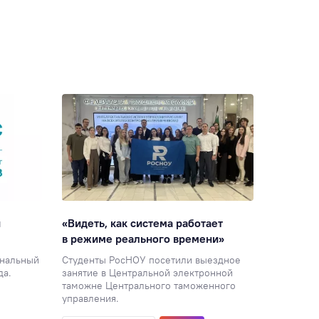
и
«Видеть, как система работает
«Поступ
в режиме реального времени»
Интервью
работе Р
ональный
Студенты РосНОУ посетили выездное
да.
занятие в Центральной электронной
Абитури
таможне Центрального таможенного
управления.