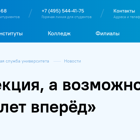
О
П
Д
Т
-68
+7 (495) 544-41-75
Контакты
битуриентов
Горячая линия для студентов
Адреса и теле
нституты
Колледж
Филиалы
я служба университета
Новости
екция, а возможно
 лет вперёд»