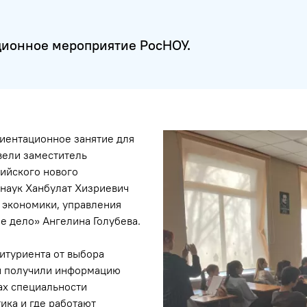
ионное мероприятие РосНОУ.
иентационное занятие для
вели заместитель
ийского нового
 наук Ханбулат Хизриевич
а экономики, управления
 дело» Ангелина Голубева.
итуриента от выбора
ки получили информацию
ках специальности
ика и где работают