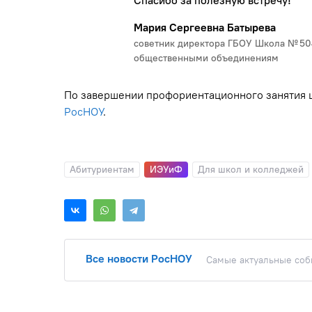
Спасибо за полезную встречу!
Мария Сергеевна Батырева
советник директора ГБОУ Школа № 50
общественными объединениям
По завершении профориентационного занятия 
РосНОУ
.
Абитуриентам
ИЭУиФ
Для школ и колледжей
Все новости РосНОУ
Самые актуальные собы