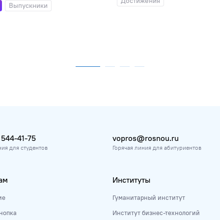
Достижения
Выпускники
 544-41-75
vopros@rosnou.ru
ния для студентов
Горячая линия для абитуриентов
ам
Институты
ие
Гуманитарный институт
нопка
Институт бизнес-технологий