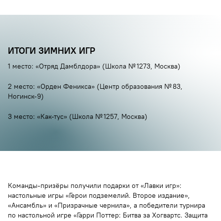
ИТОГИ ЗИМНИХ ИГР
1 место: «Отряд Дамблдора» (Школа № 1273, Москва)
2 место: «Орден Феникса» (Центр образования № 83,
Ногинск-9)
3 место: «Как-тус» (Школа № 1257, Москва)
Команды-призëры получили подарки от «Лавки игр»:
настольные игры «Герои подземелий. Второе издание»,
«Ансамбль» и «Призрачные чернила», а победители турнира
по настольной игре «Гарри Поттер: Битва за Хогвартс. Защита