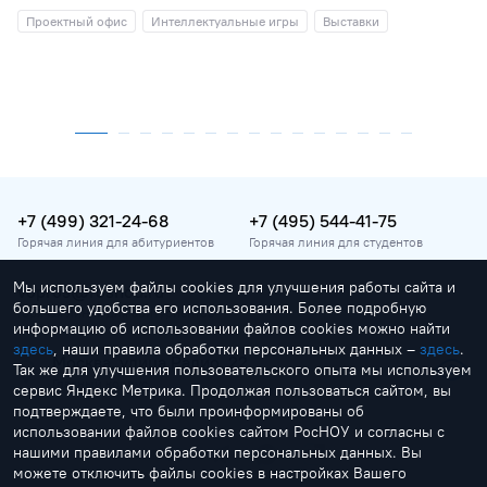
Проектный офис
Интеллектуальные игры
Выставки
+7 (499) 321-24-68
+7 (495) 544-41-75
Горячая линия для абитуриентов
Горячая линия для студентов
Мы используем файлы cookies для улучшения работы сайта и
vopros@rosnou.ru
большего удобства его использования. Более подробную
Горячая линия для абитуриентов
информацию об использовании файлов cookies можно найти
здесь
, наши правила обработки персональных данных –
здесь
.
Москва, улица Радио, 22
Так же для улучшения пользовательского опыта мы используем
Главный корпус
сервис Яндекс Метрика. Продолжая пользоваться сайтом, вы
подтверждаете, что были проинформированы об
использовании файлов cookies сайтом РосНОУ и согласны с
нашими правилами обработки персональных данных. Вы
можете отключить файлы cookies в настройках Вашего