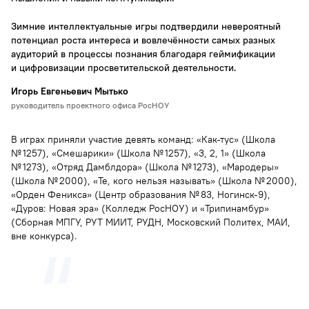
Зимние интеллектуальные игры подтвердили невероятный
потенциал роста интереса и вовлечённости самых разных
аудиторий в процессы познания благодаря геймификации
и цифровизации просветительской деятельности.
Игорь Евгеньевич Мытько
руководитель проектного офиса РосНОУ
В играх приняли участие девять команд: «Как-тус» (Школа
№ 1257), «Смешарики» (Школа № 1257), «3, 2, 1» (Школа
№ 1273), «Отряд Дамблдора» (Школа № 1273), «Мародеры»
(Школа № 2000), «Те, кого нельзя называть» (Школа № 2000),
«Орден Феникса» (Центр образования № 83, Ногинск-9),
«Дуров: Новая эра» (Колледж РосНОУ) и «Трипинамбур»
(Сборная МПГУ, РУТ МИИТ, РУДН, Московский Политех, МАИ,
вне конкурса).