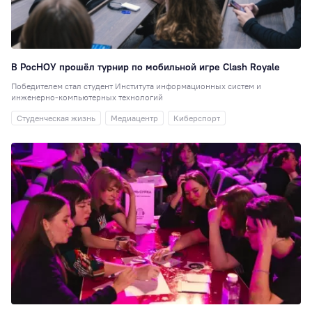
Перевод
51
Студенческая
наука
48
Для школ и
В РосНОУ прошёл турнир по мобильной игре Clash Royale
колледжей
48
Победителем стал студент Института информационных систем и
Таможенное дел
инженерно-компьютерных технологий
47
Студенческая жизнь
Медиацентр
Киберспорт
Юриспруденция
Образовательная
политика
42
Достижения
41
Экономика
(ИЭУиФ)
40
РИСО
37
Кинолекторий
37
НИ
36
Спортивный клуб