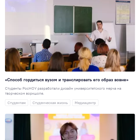
Институты
9
РосНОУ ищет
таланты
9
Управление
персоналом
9
День открытых
дверей
8
Персона года
8
Выставки
7
«Способ гордиться вузом и транслировать его образ вовне»
Кураторы
7
Студенты РосНОУ разработали дизайн университетского мерча на
День донора
7
творческом воркшопе.
Практика
7
Студентам
Студенческая жизнь
Медиацентр
Общежитие
6
Подшефный
детский дом
6
Научная статья, 