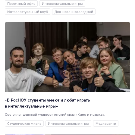
Проектный офис
Интеллектуальные игры
корпус
19
Интеллектуальный клуб
Для школ и колледжей
ГМУ
19
СПК
18
Выпускники
17
Новости партнёр
16
Отзывы
выпускников
15
Киберспорт
13
Менеджмент
12
Центр карьерног
роста
11
Экономика (НИ)
«В РосНОУ студенты умеют и любят играть
СНО
10
в интеллектуальные игры»
Прикладная
Состоялся девятый университетский квиз «Кино и музыка».
информатика
10
Студенческая жизнь
Интеллектуальные игры
Медиацентр
Электроэнергети
10