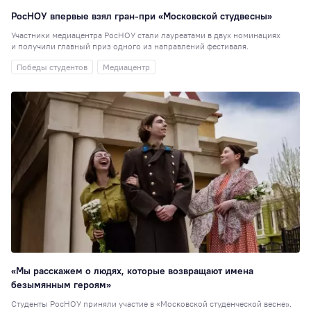
РосНОУ впервые взял гран-при «Московской студвесны»
Участники медиацентра РосНОУ стали лауреатами в двух номинациях
и получили главный приз одного из направлений фестиваля.
Победы студентов
Медиацентр
«Мы расскажем о людях, которые возвращают имена
безымянным героям»
Студенты РосНОУ приняли участие в «Московской студенческой весне».