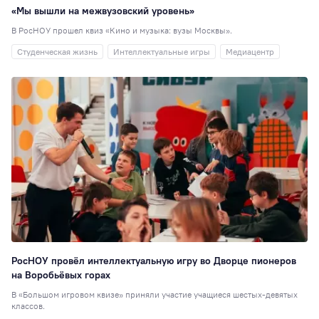
35
«Мы вышли на межвузовский уровень»
80 лет
34
В РосНОУ прошел квиз «Кино и музыка: вузы Москвы».
Индустриальное
Студенческая жизнь
Интеллектуальные игры
Медиацентр
партнерство
34
Театральная студ
32
РосНОУ30
29
Педагогика
29
Туризм
27
Книжный клуб
27
Мисс и Мистер
2
Гостиничное дело
23
Издательское де
РосНОУ провёл интеллектуальную игру во Дворце пионеров
21
на Воробьёвых горах
В «Большом игровом квизе» приняли участие учащиеся шестых-девятых
Иран
20
классов.
Волонтёрский