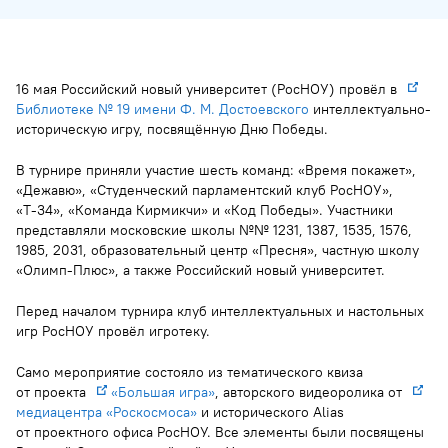
16 мая Российский новый университет (РосНОУ) провёл в
Библиотеке № 19 имени Ф. М. Достоевского
интеллектуально-
историческую игру, посвящённую Дню Победы.
В турнире приняли участие шесть команд: «Время покажет»,
«Дежавю», «Студенческий парламентский клуб РосНОУ»,
«Т-34», «Команда Кирмикчи» и «Код Победы». Участники
представляли московские школы №№ 1231, 1387, 1535, 1576,
1985, 2031, образовательный центр «Пресня», частную школу
«Олимп-Плюс», а также Российский новый университет.
Перед началом турнира клуб интеллектуальных и настольных
игр РосНОУ провёл игротеку.
Само мероприятие состояло из тематического квиза
от проекта
«Большая игра»
, авторского видеоролика от
медиацентра «Роскосмоса»
и исторического Alias
от проектного офиса РосНОУ. Все элементы были посвящены