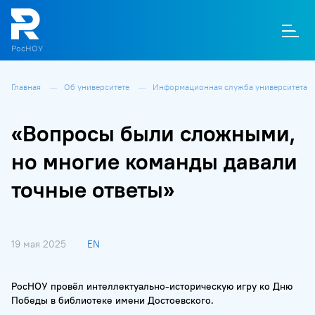
РосНОУ
Главная
Об университете
Информационная служба университета
О
П
Д
Т
М
К
«Вопросы были сложными,
но многие команды давали
точные ответы»
19 мая 2025
EN
РосНОУ провёл интеллектуально-историческую игру ко Дню
Победы в библиотеке имени Достоевского.