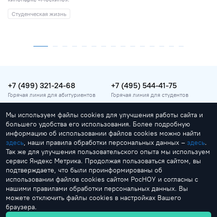
Студенческая жизнь
+7 (499) 321-24-68
+7 (495) 544-41-75
Горячая линия для абитуриентов
Горячая линия для студентов
Мы используем файлы cookies для улучшения работы сайта и
vopros@rosnou.ru
большего удобства его использования. Более подробную
Горячая линия для абитуриентов
информацию об использовании файлов cookies можно найти
здесь
, наши правила обработки персональных данных –
здесь
.
Москва, улица Радио, 22
Так же для улучшения пользовательского опыта мы используем
Главный корпус
сервис Яндекс Метрика. Продолжая пользоваться сайтом, вы
подтверждаете, что были проинформированы об
использовании файлов cookies сайтом РосНОУ и согласны с
нашими правилами обработки персональных данных. Вы
можете отключить файлы cookies в настройках Вашего
браузера.
by Creonit