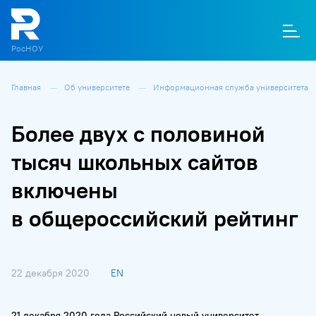
РосНОУ
Главная
Об университете
Информационная служба университета
О
П
Д
Т
М
К
Более двух с половиной
тысяч школьных сайтов
включены
в общероссийский рейтинг
22 декабря 2020
EN
21 декабря 2020 года Российский новый университет