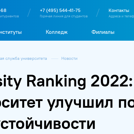
О
П
Д
Т
-68
+7 (495) 544-41-75
Контакты
битуриентов
Горячая линия для студентов
Адреса и теле
нституты
Колледж
Филиалы
я служба университета
Новости
ity Ranking 2022
ситет улучшил п
стойчивости