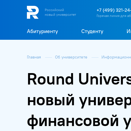
+7 (499) 321-24
Российский
новый университет
Горячая линия для а
Абитуриенту
Студенту
И
Главная
Об университете
Информационна
Round Univers
новый универ
финансовой у