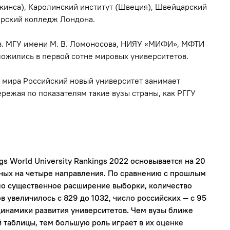
кинса), Каролинский институт (Швеция), Швейцарский
ерский колледж Лондона.
ов. МГУ имени М. В. Ломоносова, НИЯУ «МИФИ», МФТИ
ложились в первой сотне мировых университетов.
 мира Российский новый университет занимает
пережая по показателям такие вузы страны, как РГГУ
gs World University Rankings 2022 основывается на 20
ных на четыре направления. По сравнению с прошлым
шло существенное расширение выборки, количество
 увеличилось с 829 до 1032, число российских — с 95
динамики развития университетов. Чем вузы ближе
 таблицы, тем большую роль играет в их оценке