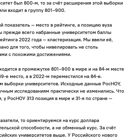
ситет был 800-м, то за счёт расширения этой выборки
или входит в группу 801–900.
 показатель — место в рейтинге, а позицию вуза
ны прежде всего набранные университетом баллы
ейтинга 2022 года — кластеризация. Мы ввели её,
лано для того, чтобы нивелировать не столь
ами с похожими достижениями.
ходится в промежутке 801–900 в мире и на 84-м месте
49-е место, а в 2022-м переместился на 84-е.
м выборки университетов. Исходные данные РосНОУ,
учным исследованиям практически не изменились. Что
, у РосНОУ 313 позиция в мире и 31-я по стране —
азатели, то ориентируемся на курс доллара
ельской способности, а не обменный курс. За счёт
сийских университетов выше. У Российского нового