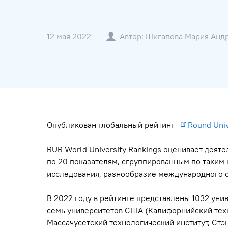
12 мая 2022
Автор: Шигапова Мария Андр
Опубликован глобальный рейтинг
Round Univ
RUR World University Rankings оценивает дея
по 20 показателям, сгруппированным по таким 
исследования, разнообразие международного с
В 2022 году в рейтинге представлены 1032 унив
семь университетов США (Калифорнийский техно
Массачусетский технологический институт, Стэ