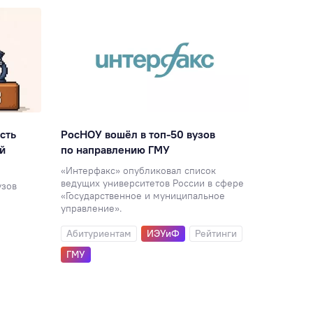
сть
РосНОУ вошёл в топ-50 вузов
Кафедра
й
по направлению ГМУ
с общес
лауреат
«Интерфакс» опубликовал список
ведущих университетов России в сфере
узов
Кафедра 
«Государственное и муниципальное
России.
управление».
БТ
Ре
Абитуриентам
ИЭУиФ
Рейтинги
ГМУ