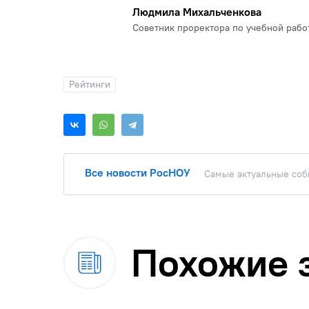
Людмила Михальченкова
Советник проректора по учебной раб
Рейтинги
Все новости РосНОУ
Самые актуальные собы
Похожие 