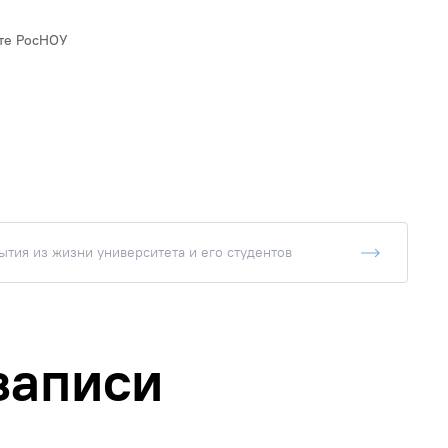
оте РосНОУ
тия из жизни университета и его студентов
записи