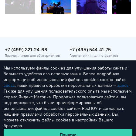
+7 (499) 321-24-68
+7 (495) 544-41-75
Горячая линия для абитуриентов
Горячая линия для студентов
Мы используем файлы cookies для улучшения работы сайта и
vopros@rosnou.ru
большего удобства его использования. Более подробную
Горячая линия для абитуриентов
информацию об использовании файлов cookies можно найти
здесь
, наши правила обработки персональных данных –
здесь
.
Москва, улица Радио, 22
Так же для улучшения пользовательского опыта мы используем
Главный корпус
сервис Яндекс Метрика. Продолжая пользоваться сайтом, вы
подтверждаете, что были проинформированы об
использовании файлов cookies сайтом РосНОУ и согласны с
нашими правилами обработки персональных данных. Вы
можете отключить файлы cookies в настройках Вашего
браузера.
by Creonit
Понятно