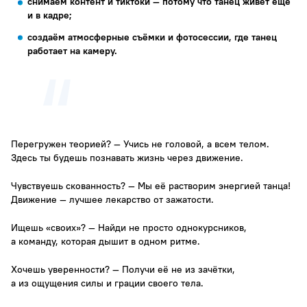
снимаем контент и тиктоки — потому что танец живёт ещё
и в кадре;
создаём атмосферные съёмки и фотосессии, где танец
работает на камеру.
Перегружен теорией? — Учись не головой, а всем телом.
Здесь ты будешь познавать жизнь через движение.
Чувствуешь скованность? — Мы её растворим энергией танца!
Движение — лучшее лекарство от зажатости.
Ищешь «своих»? — Найди не просто однокурсников,
а команду, которая дышит в одном ритме.
Хочешь уверенности? — Получи её не из зачётки,
а из ощущения силы и грации своего тела.