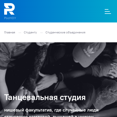
РосНОУ
Главная
Студенту
Студенческие объединения
О
П
Д
Т
М
К
Танцевальная студия
нишевый факультатив, где случайные люди
становятся командой, дышащей в унисон