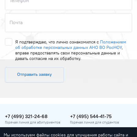
Телефон
Почта
Я подтверждаю, что лично ознакомился с
Положением
об обработке персональных данных АНО ВО РосНОУ
,
вправе предоставлять свои персональные данные и
давать согласие на их обработку.
Отправить заявку
+7 (499) 321-24-68
+7 (495) 544-41-75
Горячая линия для абитуриентов
Горячая линия для студентов
Мы используем файлы cookies для улучшения работы сайта и
vopros@rosnou.ru