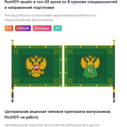
РосНОУ вошёл в топ-20 вузов по 8 группам специальностей
и направлений подготовки
Минтруд России опубликовал национальные рейтинги по
трудоустройству выпускников.
ГИ
ИЭУиФ
Колледж
БТ
Центральная акцизная таможня пригласила выпускников
РосНОУ на работу
Таможенников, юристов, экономистов, айтишников и других