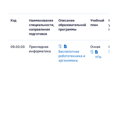
Код
Наименование
Описание
Учебный
Кале
специальности,
образовательной
план
учеб
направления
программы
граф
подготовки
09.03.03
Прикладная
Очная
Очна
информатика
Беспилотная
робототехника и
УПо
эргономика