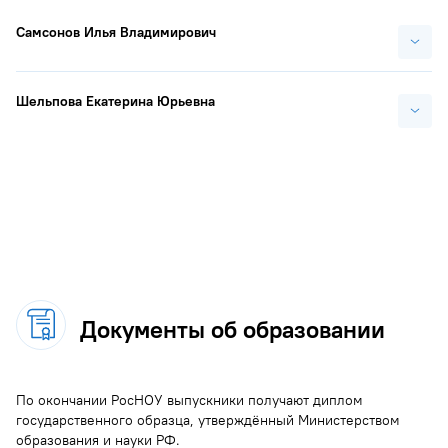
Самсонов Илья Владимирович
Старший преподаватель кафедры Беспилотной робототехники
и эргономики.
Шельпова Екатерина Юрьевна
Образование
Старший преподаватель кафедры Беспилотной робототехники
и эргономики.
Федеральное государственное автономное образовательное
учреждение высшего образования «Московский
Образование
политехнический университет».
Федеральное государственное автономное образовательное
Дисциплины:
учреждение высшего образования «Московский
политехнический университет».
функциональное состояние оператора;
Документы об образовании
Дисциплины:
программирование микроконтроллеров.
основы эргономики;
По окончании РосНОУ выпускники получают диплом
системное проектирование.
государственного образца, утверждённый Министерством
образования и науки РФ.