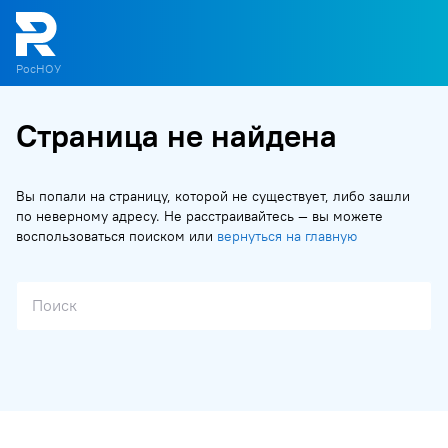
РосНОУ
Страница не найдена
О
П
Д
Т
М
К
Вы попали на страницу, которой не существует, либо зашли
по неверному адресу. Не расстраивайтесь — вы можете
воспользоваться поиском или
вернуться на главную