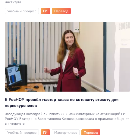
института.
корпус
19
Учебный процесс
ГИ
Перевод
ГМУ
19
СПК
18
Выпускники
17
Новости партнёр
16
Отзывы
выпускников
15
Киберспорт
13
Менеджмент
12
Центр карьерног
роста
11
Экономика (НИ)
В РосНОУ прошёл мастер-класс по сетевому этикету для
СНО
10
первокурсников
Прикладная
Заведующая кафедрой лингвистики и межкультурных коммуникаций ГИ
РосНОУ Екатерина Валентиновна Клюева рассказала о правилах общения
информатика
10
в интернете.
Электроэнергети
Учебный процесс
ГИ
Мастер-класс
Перевод
10