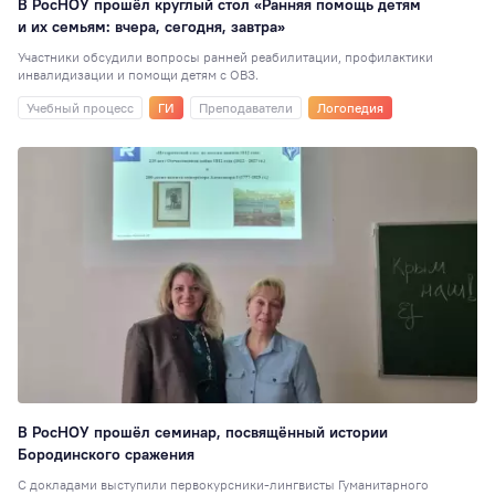
В РосНОУ прошёл круглый стол «Ранняя помощь детям
35
и их семьям: вчера, сегодня, завтра»
80 лет
34
Участники обсудили вопросы ранней реабилитации, профилактики
Индустриальное
инвалидизации и помощи детям с ОВЗ.
партнерство
34
Учебный процесс
ГИ
Преподаватели
Логопедия
Театральная студ
32
РосНОУ30
29
Педагогика
29
Туризм
27
Книжный клуб
27
Мисс и Мистер
2
Гостиничное дело
23
Издательское де
21
В РосНОУ прошёл семинар, посвящённый истории
Бородинского сражения
Иран
20
С докладами выступили первокурсники-лингвисты Гуманитарного
Волонтёрский