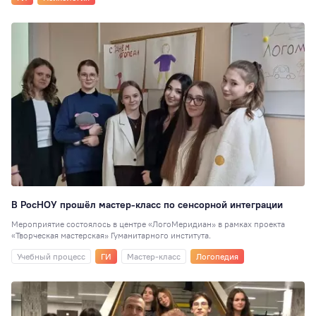
В РосНОУ прошёл мастер-класс по сенсорной интеграции
Мероприятие состоялось в центре «ЛогоМеридиан» в рамках проекта
«Творческая мастерская» Гуманитарного института.
Учебный процесс
ГИ
Мастер-класс
Логопедия