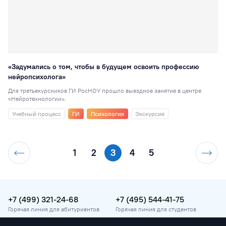
«Задумались о том, чтобы в будущем освоить профессию
нейропсихолога»
Для третьекурсников ГИ РосНОУ прошло выездное занятие в центре
«Нейротехнологии».
Учебный процесс
ГИ
Психология
Экскурсия
1
2
3
4
5
+7 (499) 321-24-68
+7 (495) 544-41-75
Горячая линия для абитуриентов
Горячая линия для студентов