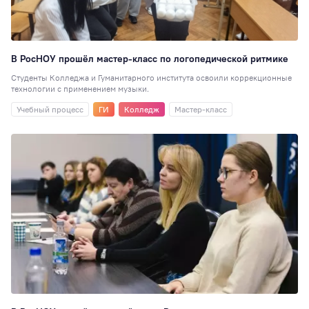
Перевод
51
Студенческая
наука
48
Для школ и
В РосНОУ прошёл мастер-класс по логопедической ритмике
колледжей
48
Студенты Колледжа и Гуманитарного института освоили коррекционные
технологии с применением музыки.
Таможенное дел
47
Учебный процесс
ГИ
Колледж
Мастер-класс
Юриспруденция
Образовательная
политика
42
Достижения
41
Экономика
(ИЭУиФ)
40
РИСО
37
Кинолекторий
37
НИ
36
Спортивный клуб