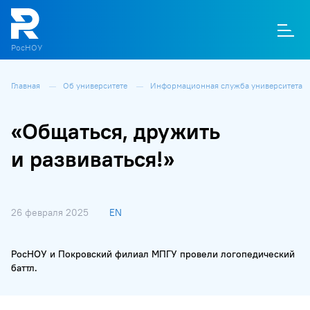
РосНОУ
Главная
Об университете
Информационная служба университета
О
П
Д
Т
М
К
«Общаться, дружить
и развиваться!»
26 февраля 2025
EN
РосНОУ и Покровский филиал МПГУ провели логопедический
баттл.