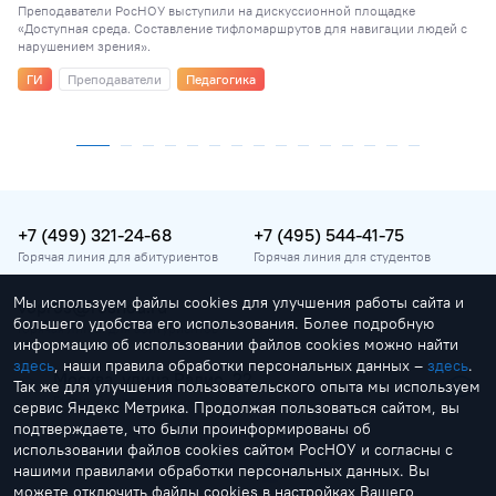
Преподаватели РосНОУ выступили на дискуссионной площадке
«Доступная среда. Составление тифломаршрутов для навигации людей с
нарушением зрения».
ГИ
Преподаватели
Педагогика
+7 (499) 321-24-68
+7 (495) 544-41-75
Горячая линия для абитуриентов
Горячая линия для студентов
Мы используем файлы cookies для улучшения работы сайта и
vopros@rosnou.ru
большего удобства его использования. Более подробную
Горячая линия для абитуриентов
информацию об использовании файлов cookies можно найти
здесь
, наши правила обработки персональных данных –
здесь
.
Москва, улица Радио, 22
Так же для улучшения пользовательского опыта мы используем
Главный корпус
сервис Яндекс Метрика. Продолжая пользоваться сайтом, вы
подтверждаете, что были проинформированы об
использовании файлов cookies сайтом РосНОУ и согласны с
нашими правилами обработки персональных данных. Вы
можете отключить файлы cookies в настройках Вашего