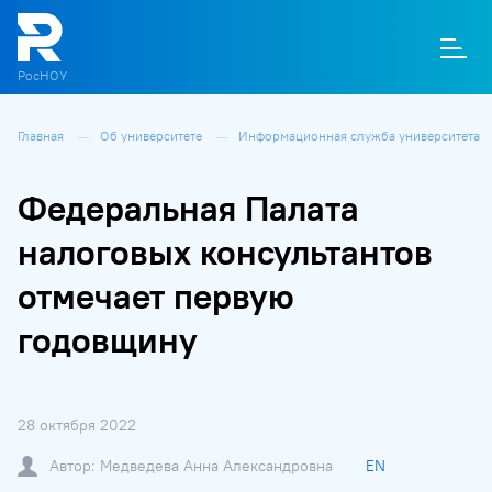
РосНОУ
Главная
Об университете
Информационная служба университета
О
П
Д
Т
М
К
Федеральная Палата
налоговых консультантов
отмечает первую
годовщину
28 октября 2022
Автор: Медведева Анна Александровна
EN