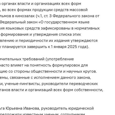
 органах власти и организациях всех форм
а, во всех формах продукции средств массовой
мов в кинозалах (ч.1, ст. 3 Федерального закона от
 Федеральный закон «О государственном языке
ия языковых средств зафиксированы в нормативных
 формирования и утверждения списка этих
авлению и периодичности их издания утверждаются
планируется завершить к 1 января 2025 года).
ничительных требований (употребление
часто влияет на понятность формулировок для
цию со стороны общественности и научных кругов.
емы, связанные с исполнением данного закона,
и, ученые-лингвисты, руководители переводческих
анов власти и организаций всех форм собственности,
ьга Юрьевна Иванова, руководитель юридической
предложили известным ученым, сотрудникам