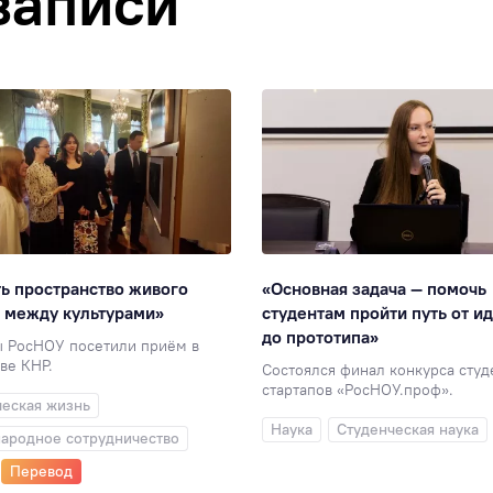
записи
ь пространство живого
«Основная задача — помочь
 между культурами»
студентам пройти путь от и
до прототипа»
ы РосНОУ посетили приём в
ве КНР.
Состоялся финал конкурса студ
стартапов «РосНОУ.проф».
ческая жизнь
Наука
Студенческая наука
ародное сотрудничество
Перевод