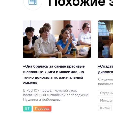
Похожие 
емах
«Она бралась за самые красивые
«Создат
му
и сложные книги и максимально
диалога
точно доносила их изначальный
Студент
смысл»
посольст
тический
XXI века:
В РосНОУ прошёл круглый стол,
Студен
посвящённый английской переводчице
Пушкина и Грибоедова.
Междун
Китай
БТ
Перевод