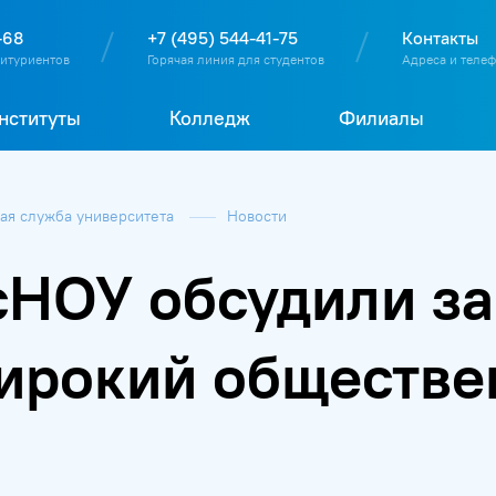
О
П
Д
Т
-68
+7 (495) 544-41-75
Контакты
битуриентов
Горячая линия для студентов
Адреса и теле
нституты
Колледж
Филиалы
я служба университета
Новости
НОУ обсудили за
ирокий обществ