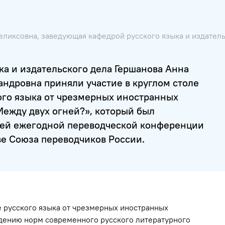
еликсовна, заведующая кафедрой русского языка и издател
а и издательского дела Гершанова Анна
андровна приняли участие в круглом столе
ого языка от чрезмерных иностранных
Между двух огней?», который был
шей ежегодной переводческой конференции
иве Союза переводчиков России.
е русского языка от чрезмерных иностранных
дению норм современного русского литературного