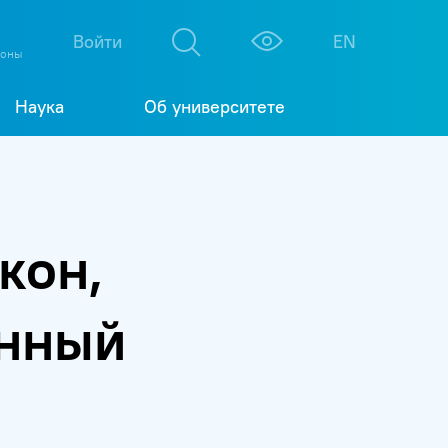
М
К
Войти
EN
фоны
Наука
Об университете
кон,
енный