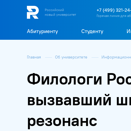
+7 (499) 321-24
Российский
новый университет
Горячая линия для а
Абитуриенту
Студенту
И
Главная
Об университете
Информационна
Филологи Рос
вызвавший ш
резонанс