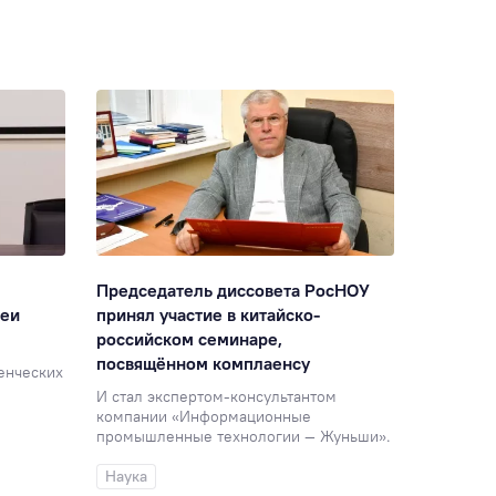
Председатель диссовета РосНОУ
«Экскур
деи
принял участие в китайско-
на англи
российском семинаре,
особую 
посвящённом комплаенсу
енческих
Студенты
«Старый 
И стал экспертом-консультантом
компании «Информационные
Учебный
промышленные технологии — Жуньши».
Наука