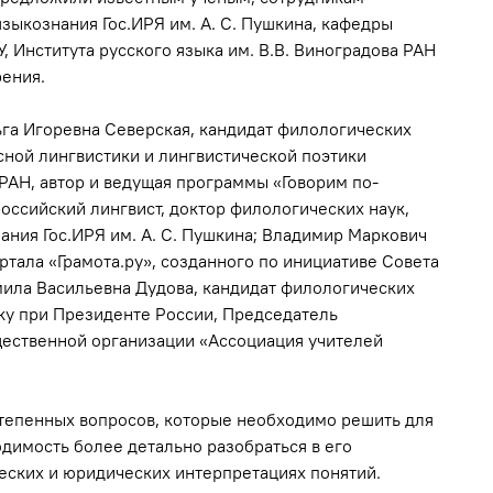
зыкознания Гос.ИРЯ им. А. С. Пушкина, кафедры
 Института русского языка им. В.В. Виноградова РАН
рения.
ьга Игоревна Северская, кандидат филологических
сной лингвистики и лингвистической поэтики
 РАН, автор и ведущая программы «Говорим по-
российский лингвист, доктор филологических наук,
ния Гос.ИРЯ им. А. С. Пушкина; Владимир Маркович
ртала «Грамота.ру», созданного по инициативе Совета
мила Васильевна Дудова, кандидат филологических
ку при Президенте России, Председатель
ественной организации «Ассоциация учителей
степенных вопросов, которые необходимо решить для
одимость более детально разобраться в его
еских и юридических интерпретациях понятий.