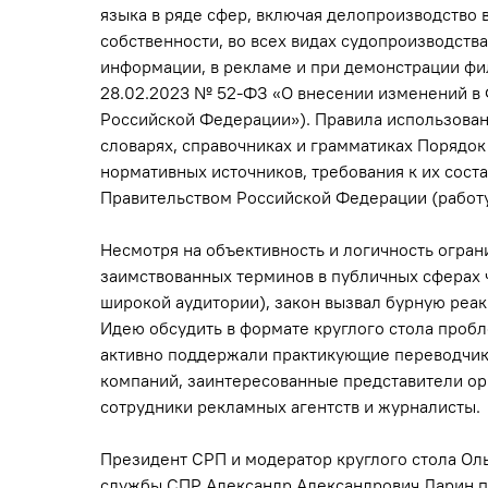
языка в ряде сфер, включая делопроизводство в
собственности, во всех видах судопроизводств
информации, в рекламе и при демонстрации филь
28.02.2023 № 52-ФЗ «О внесении изменений в
Российской Федерации»). Правила использован
словарях, справочниках и грамматиках Порядок
нормативных источников, требования к их сост
Правительством Российской Федерации (работу 
Несмотря на объективность и логичность огра
заимствованных терминов в публичных сферах 
широкой аудитории), закон вызвал бурную реак
Идею обсудить в формате круглого стола пробл
активно поддержали практикующие переводчик
компаний, заинтересованные представители орг
сотрудники рекламных агентств и журналисты.
Президент СРП и модератор круглого стола Ол
службы СПР Александр Александрович Ларин 