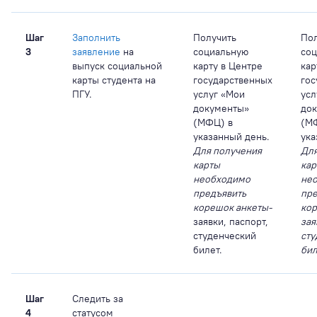
Шаг
Заполнить
Получить
Пол
3
заявление
на
социальную
со
выпуск социальной
карту в Центре
кар
карты студента на
государственных
гос
ПГУ.
услуг «Мои
усл
документы»
до
(МФЦ) в
(М
указанный день.
ука
Для получения
Для
карты
кар
необходимо
не
предъявить
пре
корешок анкеты-
кор
заявки, паспорт,
зая
студенческий
сту
билет.
бил
Шаг
Следить за
4
статусом