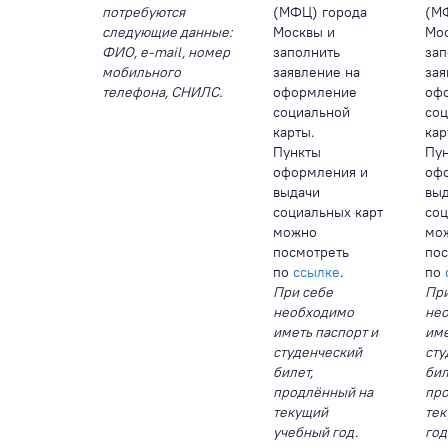
потребуются
(МФЦ) города
(М
следующие данные:
Москвы и
Мо
ФИО, е-mail, номер
заполнить
зап
мобильного
заявление на
зая
телефона, СНИЛС.
оформление
оф
социальной
со
карты.
кар
Пункты
Пу
оформления и
оф
выдачи
вы
социальных карт
соц
можно
мо
посмотреть
пос
по
ссылке
.
по
При себе
При
необходимо
не
иметь паспорт и
име
студенческий
сту
билет,
бил
продлённый на
пр
текущий
тек
учебный год.
год