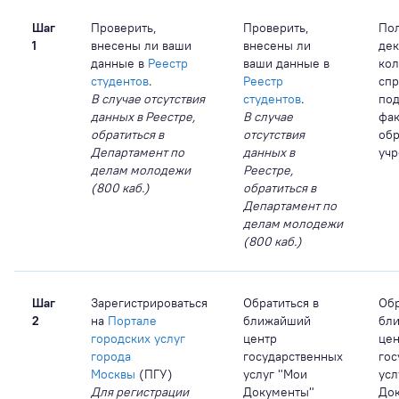
Шаг
Проверить,
Проверить,
Пол
1
внесены ли ваши
внесены ли
дек
данные в
Реестр
ваши данные в
ко
студентов
.
Реестр
спр
В случае отсутствия
студентов
.
по
данных в Реестре,
В случае
фак
обратиться в
отсутствия
обр
Департамент по
данных в
уч
делам молодежи
Реестре,
(800 каб.)
обратиться в
Департамент по
делам молодежи
(800 каб.)
Шаг
Зарегистрироваться
Обратиться в
Обр
2
на
Портале
ближайший
бл
городских услуг
центр
цен
города
государственных
гос
Москвы
(ПГУ)
услуг "Мои
усл
Для регистрации
Документы"
До