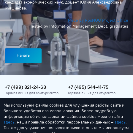
кандидат экономических наук, доцент Юлия Александровна
Кувшинова.
Made by RosNOU Project Office
Tested by Information Management Dept. graduates
Начать
+7 (499) 321-24-68
+7 (495) 544-41-75
Горячая линия для абитуриентов
Горячая линия для студентов
Мы используем файлы cookies для улучшения работы сайта и
vopros@rosnou.ru
большего удобства его использования. Более подробную
Горячая линия для абитуриентов
информацию об использовании файлов cookies можно найти
здесь
, наши правила обработки персональных данных –
здесь
.
Москва, улица Радио, 22
Так же для улучшения пользовательского опыта мы используем
Главный корпус