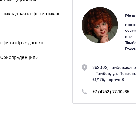
«Прикладная информатика»
Мешк
проф
учит
высше
рофили «Гражданско-
Тамб
Росси
«Юриспруденция»
392002, Тамбовская о
г. Тамбов, ул. Пензенс
61/175, корпус 3
+7 (4752) 77-10-65