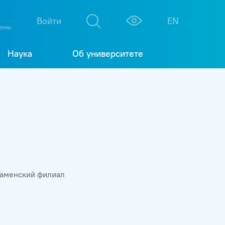
М
К
Войти
EN
фоны
Наука
Об университете
аменский филиал