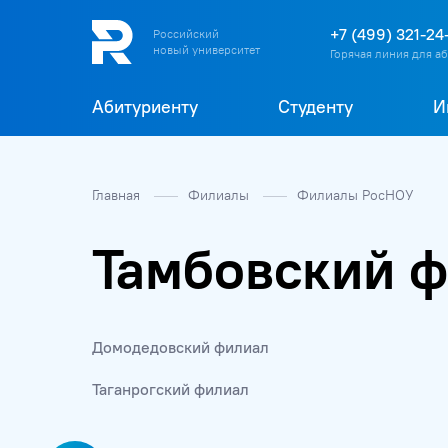
+7 (499) 321-24
Российский
новый университет
Горячая линия для а
Абитуриенту
Студенту
И
Главная
Филиалы
Филиалы РосНОУ
Тамбовский 
Домодедовский филиал
Таганрогский филиал