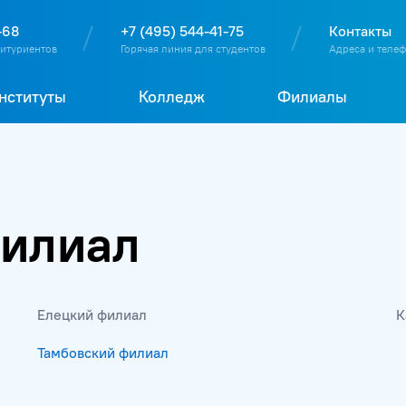
О
П
Д
Т
-68
+7 (495) 544-41-75
Контакты
битуриентов
Горячая линия для студентов
Адреса и теле
нституты
Колледж
Филиалы
филиал
Елецкий филиал
К
Тамбовский филиал