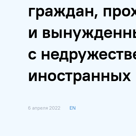
граждан, про
и вынужденны
с недружест
иностранных 
6 апреля 2022
EN