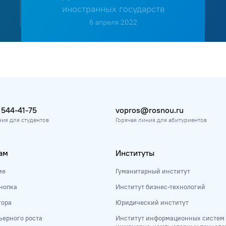
иностранных государств
6 апреля 2022
 544-41-75
vopros@rosnou.ru
ния для студентов
Горячая линия для абитуриентов
ам
Институты
ие
Гуманитарный институт
нопка
Институт бизнес-технологий
тора
Юридический институт
ьерного роста
Институт информационных систем