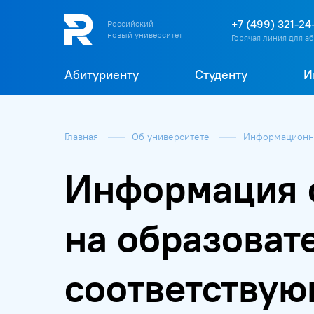
+7 (499) 321-24
Российский
новый университет
Горячая линия для а
Абитуриенту
Студенту
И
Главная
Об университете
Информационна
Информация о
на образова
соответствую