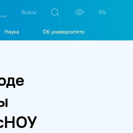
М
К
Войти
EN
фоны
Наука
Об университете
оде
ы
осНОУ