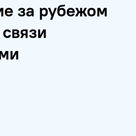
ие за рубежом
 связи
ями