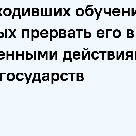
ходивших обучен
х прервать его в
венными действи
государств