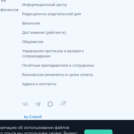
гий
Информационный центр
и финансов
Редакционно-издательский дом
Вакансии
Достижения (рейтинги)
Общежитие
Управление протокола и визового
сопровождения
Почётные преподаватели и сотрудники
Банковские реквизиты и сроки оплаты
Адреса и контакты
by Creonit
формацию об использовании файлов
© 1991-2026 Российский новый университет
ого опыта мы используем сервис Яндекс