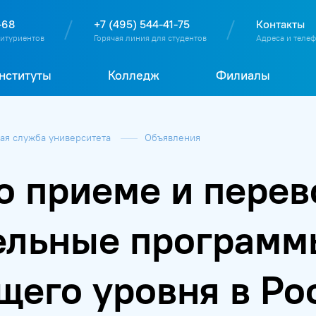
О
П
Д
Т
-68
+7 (495) 544-41-75
Контакты
битуриентов
Горячая линия для студентов
Адреса и теле
нституты
Колледж
Филиалы
я служба университета
Объявления
 приеме и перев
тельные программ
щего уровня в Р