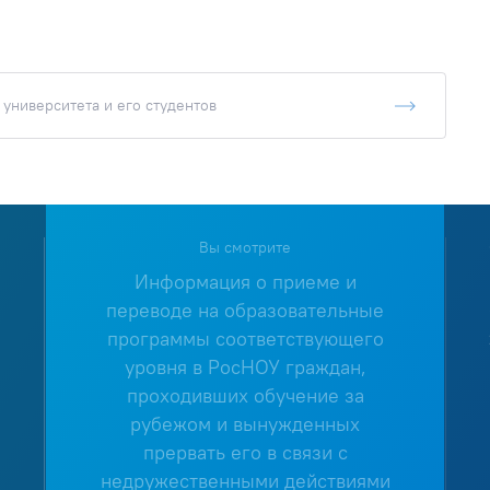
университета и его студентов
е
Вы смотрите
я
Информация о приеме и
и
переводе на образовательные
программы соответствующего
2
уровня в РосНОУ граждан,
проходивших обучение за
рубежом и вынужденных
прервать его в связи с
недружественными действиями