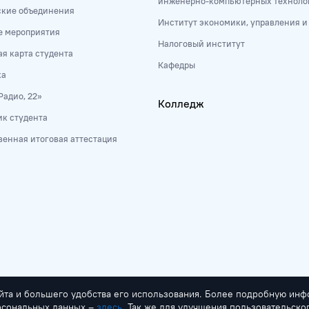
инженерно-компьютерных техноло
ские объединения
Институт экономики, управления 
е мероприятия
Налоговый институт
я карта студента
Кафедры
ка
Радио, 22»
Колледж
к студента
венная итоговая аттестация
йта и большего удобства его использования. Более подробную ин
ерсональных данных –
здесь
. Так же для улучшения пользовательск