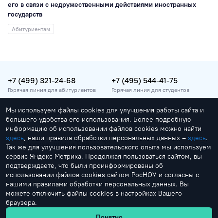
его в связи с недружественными действиями иностранных
государств
Абитуриентам
+7 (499) 321-24-68
+7 (495) 544-41-75
Горячая линия для абитуриентов
Горячая линия для студентов
Мы используем файлы cookies для улучшения работы сайта и
vopros@rosnou.ru
большего удобства его использования. Более подробную
Горячая линия для абитуриентов
информацию об использовании файлов cookies можно найти
здесь
, наши правила обработки персональных данных –
здесь
.
Москва, улица Радио, 22
Так же для улучшения пользовательского опыта мы используем
Главный корпус
сервис Яндекс Метрика. Продолжая пользоваться сайтом, вы
подтверждаете, что были проинформированы об
использовании файлов cookies сайтом РосНОУ и согласны с
нашими правилами обработки персональных данных. Вы
можете отключить файлы cookies в настройках Вашего
браузера.
by Creonit
Понятно