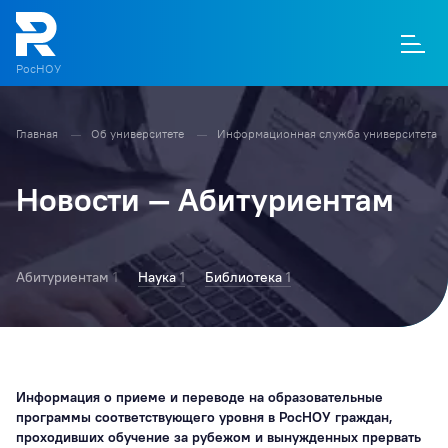
РосНОУ
Главная
Об университете
Информационная служба университета
О
П
Д
Т
М
К
Новости — Абитуриентам
Абитуриентам
1
Наука
1
Библиотека
1
Информация о приеме и переводе на образовательные
программы соответствующего уровня в РосНОУ граждан,
проходивших обучение за рубежом и вынужденных прервать