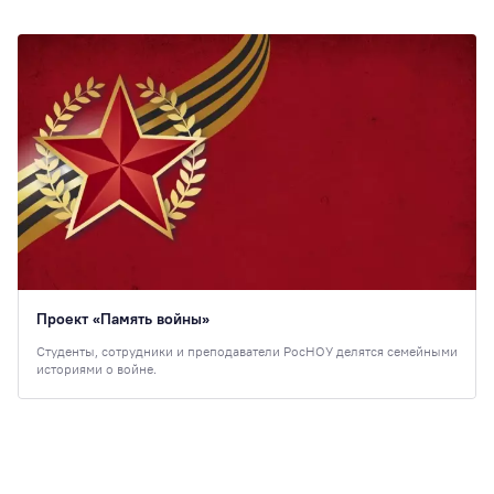
Проект «Память войны»
Студенты, сотрудники и преподаватели РосНОУ делятся семейными
историями о войне.