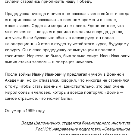
силами старались приблизить нашу Победу.
Прадедушка никогда и ничего не рассказывал о войне, и когда
его приглашали рассказать о военном времени в школе,
отказывался. Ордена и медали не носил. Единственное, что
мне известно — когда его ранило осколком снаряда, да так,
что часы были буквально вбиты в левую руку, он попал
на операционный стол к студенту четвёртого курса, будущему
хирургу. Он и спас прадедушку от ампутации в полевом
госпитале. Наркоза не было, был только спирт, Иван Иванович
выпил стакан залпом — и операция началась.
После войны Ивану Ивановичу предлагали учёбу в Военной
Академии, но он отказался. Говорил, что никогда не стремился
к тому, чтобы стать военным. Действительно, это был очень
миролюбивый человек, который всегда повторял: «Война —
самое страшное, что может быть».
Он умер в 1999 году.
Влада Шеломиенко, студентка Гуманитарного института
РосНОУ, направление подготовки «Специальное