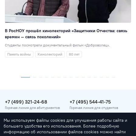
В РосНОУ прошёл кинолекторий «Защитники Отчества: связь
времен — связь поколений»
Студенты посмотрели документальный фильм «Доброволец».
Память войны
Кинолекторий
80 лет
+7 (499) 321-24-68
+7 (495) 544-41-75
Горячая линия для абитуриентов
Горячая линия для студентов
Мы используем файлы cookies для улучшения работы сайта и
vopros@rosnou.ru
большего удобства его использования. Более подробную
Горячая линия для абитуриентов
информацию об использовании файлов cookies можно найти