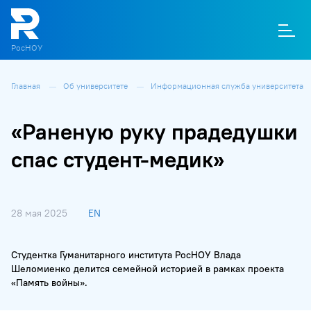
РосНОУ
Главная
Об университете
Информационная служба университета
О
П
Д
Т
М
К
«Раненую руку прадедушки
спас студент-медик»
28 мая 2025
EN
Студентка Гуманитарного института РосНОУ Влада
Шеломиенко делится семейной историей в рамках проекта
«Память войны».