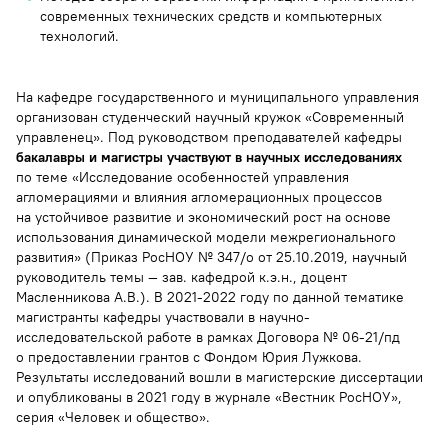
Кузяшев Азат Нургалеевич
современных технических средств и компьютерных
технологий.
Кубрак Ирина Анатольевна
На кафедре государственного и муниципального управления
организован студенческий научный кружок «Современный
Регент Татьяна Михайловна
управленец». Под руководством преподавателей кафедры
бакалавры и магистры участвуют в научных исследованиях
Васильева Людмила Петровна
по теме «Исследование особенностей управления
агломерациями и влияния агломерационных процессов
на устойчивое развитие и экономический рост на основе
использования динамической модели межрегионального
развития» (Приказ РосНОУ № 347/о от 25.10.2019, научный
руководитель темы — зав. кафедрой к.э.н., доцент
Масленникова А.В.). В 2021-2022 году по данной тематике
магистранты кафедры участвовали в научно-
исследовательской работе в рамках Договора № 06-21/пд
о предоставлении грантов с Фондом Юрия Лужкова.
Результаты исследований вошли в магистерские диссертации
и опубликованы в 2021 году в журнале «Вестник РосНОУ»,
серия «Человек и общество».