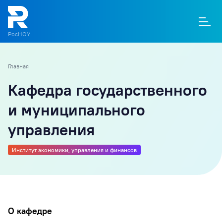
РосНОУ
Главная
О
П
Д
Т
М
К
Кафедра государственного
и муниципального
управления
Институт экономики, управления и финансов
О кафедре