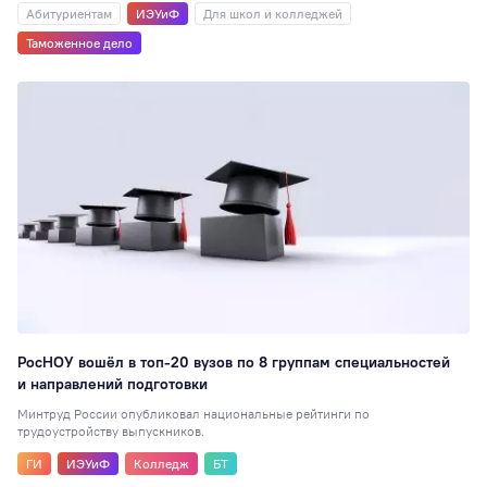
Абитуриентам
ИЭУиФ
Для школ и колледжей
Таможенное дело
РосНОУ вошёл в топ-20 вузов по 8 группам специальностей
и направлений подготовки
Минтруд России опубликовал национальные рейтинги по
трудоустройству выпускников.
ГИ
ИЭУиФ
Колледж
БТ