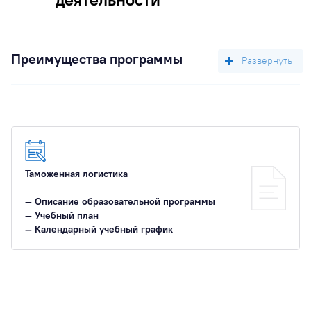
Преимущества программы
Участие в конференциях и конкурсах.
Студенты регулярно участвуют в международных
конференциях, конкурсах научных работ, работе
Таможенная логистика
научного кружка «Зелёный коридор».
— Описание образовательной программы
Уникальность дисциплин / методик преподавания.
— Учебный план
— Календарный учебный график
Профессиональные компетенции будущих выпускников
формируются практико-ориентированными учебными
дисциплинами, мастер-классами и тренингами
от руководителей управлений ФТС России и ведущих