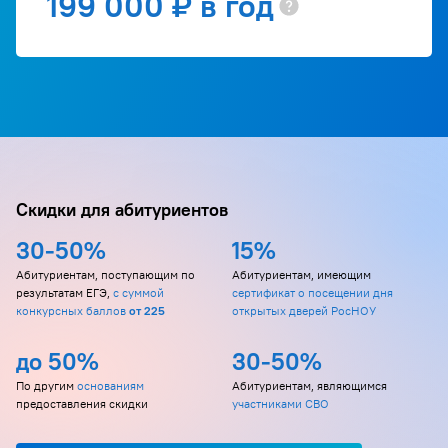
199 000 ₽ в год
Товарная номенклатура внешнеэкономической
деятельности,
Товароведение, экспертиза в таможенном деле
(продовольственные и непродовольственные
товары).
Скидки для абитуриентов
30-50%
15%
Абитуриентам, поступающим по
Абитуриентам, имеющим
результатам ЕГЭ,
с суммой
сертификат о посещении дня
конкурсных баллов
от 225
открытых дверей РосНОУ
до 50%
30-50%
По другим
основаниям
Абитуриентам, являющимся
предоставления скидки
участниками СВО