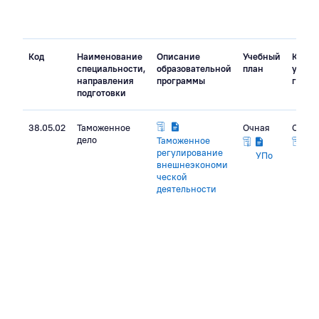
Код
Наименование
Описание
Учебный
Кален
специальности,
образовательной
план
учебн
направления
программы
графи
подготовки
38.05.02
Таможенное
Очная
Очная
дело
Таможенное
регулирование
УПо
внешнеэкономи
ческой
деятельности