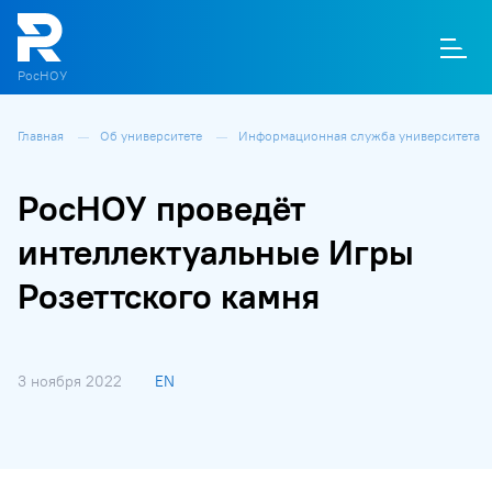
РосНОУ
Главная
Об университете
Информационная служба университета
О
П
Д
Т
М
К
РосНОУ проведёт
интеллектуальные Игры
Розеттского камня
3 ноября 2022
EN