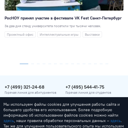
РосНОУ принял участие в фестивале VK Fest Санкт-Петербург
За два дня стенд университета посетили три тысячи человек.
Проектный офис
Интеллектуальные игры
Выставки
+7 (499) 321-24-68
+7 (495) 544-41-75
Горячая линия для абитуриентов
Горячая линия для студентов
Мы используем файлы cookies для улучшения работы сайта и
vopros@rosnou.ru
большего удобства его использования. Более подробную
Горячая линия для абитуриентов
информацию об использовании файлов cookies можно найти
здесь
, наши правила обработки персональных данных –
здесь
.
Москва, улица Радио, 22
Так же для улучшения пользовательского опыта мы используем