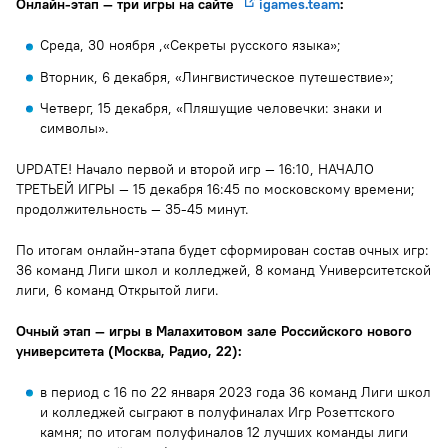
Онлайн-этап — три игры на сайте
igames.
team
:
символические образы, а система знаков,
иллюстрирующая звучание древнеегипетского языка.
Среда, 30 ноября ,«Секреты русского языка»;
Предположение подтвердилось — и это позволило
Вторник, 6 декабря, «Лингвистическое путешествие»;
совершить прорыв в изучении языковой и текстовой
культуры древней цивилизации.
Четверг, 15 декабря, «Пляшущие человечки: знаки и
символы».
UPDATE! Начало первой и второй игр — 16:10, НАЧАЛО
ТРЕТЬЕЙ ИГРЫ — 15 декабря 16:45 по московскому времени;
продолжительность — 35-45 минут.
По итогам онлайн-этапа будет сформирован состав очных игр:
36 команд Лиги школ и колледжей, 8 команд Университетской
лиги, 6 команд Открытой лиги.
Очный этап — игры в Малахитовом зале Российского нового
университета (Москва, Радио, 22):
в период с 16 по 22 января 2023 года 36 команд Лиги школ
и колледжей сыграют в полуфиналах Игр Розеттского
камня; по итогам полуфиналов 12 лучших команды лиги