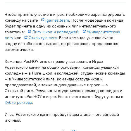
Чтобы принять участие в играх, необходимо зарегистрировать
Розеттский камень — это фрагмент древнеегипетской
команду на сайте
igames.team
. После модерации команда
стелы, на котором выбиты идентичные по смыслу
будет принята в одну из основных лиг интеллектуального
тексты (а именно священный указ об учреждении
триатлона:
Лигу школ и колледжей
,
Университетскую
культа царя Птолемея V Епифана): два — на египетском
лигу
или
Открытую лигу
. Если команда уже включена
(иероглифы и демотическое письмо), а третий — на
в одну из трёх основных лиг, её регистрация продлевается
автоматически.
древнегреческом. До Розеттского камня лингвисты не
могли понять древнеегипетскую письменность.
Команды РосНОУ имеют право участвовать в Играх
Розеттского камня на общих основания: команды учащихся
Камень был обнаружен в прибрежном городке Розетта
колледжа — в Лиге школ и колледжей, студенческие команды
во время египетского похода Наполеона I в 1799 году. В
— в Университетской лиге, команды сотрудников и
1801 году французы потерпели поражение от англичан
преподавателей, а также индивидуальные игроки — в
Открытой лиге. Результаты студенческих команд колледжа и
в Александрии и были вынуждены передать им камень
институтов РосНОУ в играх Розеттского камня будут учтены в
вместе с рядом других памятников.
Кубке ректора
.
В 1822 году, сопоставив высеченные на Розеттском
Игры Розеттского камня пройдут в два этапа — онлайновый
камне тексты, французский лингвист Жан-Франсуа
и очный.
Шампольон предположил, что иероглифы — не просто