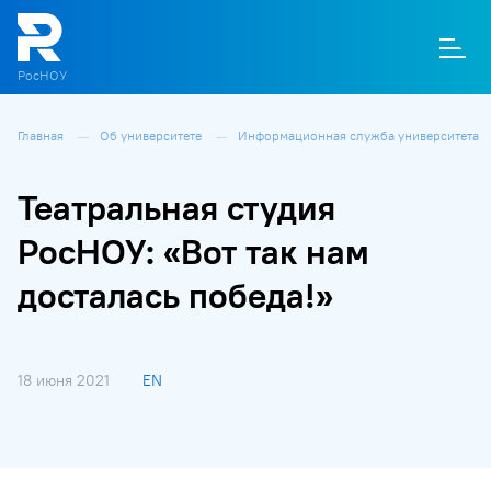
РосНОУ
Главная
Об университете
Информационная служба университета
О
П
Д
Т
М
К
Театральная студия
РосНОУ: «Вот так нам
досталась победа!»
18 июня 2021
EN