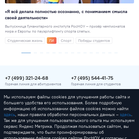
«Я всё делала полностью осознанно, с пониманием смысла
своей деятельности»
Выпускница Гуманитарного института РосНОУ — призёр чемпионатов
мира и Европы по пауэрлифтингу спорта слепых.
Студенческая жизнь
ГИ
Спорт
Победы студентов
+7 (499) 321-24-68
+7 (495) 544-41-75
Горячая линия для абитуриентов
Горячая линия для студентов
Мы используем файлы cookies для улучшения работы сайта и
vopros@rosnou.ru
большего удобства его использования. Более подробную
Горячая линия для абитуриентов
информацию об использовании файлов cookies можно найти
здесь
, наши правила обработки персональных данных –
здесь
.
Москва, улица Радио, 22
Так же для улучшения пользовательского опыта мы используем
Главный корпус
сервис Яндекс Метрика. Продолжая пользоваться сайтом, вы
подтверждаете, что были проинформированы об
использовании файлов cookies сайтом РосНОУ и согласны с