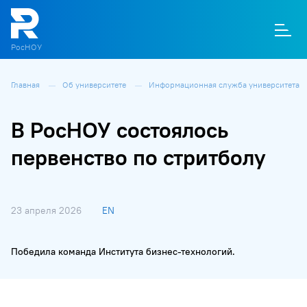
РосНОУ
Главная
Об университете
Информационная служба университета
О
П
Д
Т
М
К
В РосНОУ состоялось
первенство по стритболу
23 апреля 2026
EN
Победила команда Института бизнес-технологий.