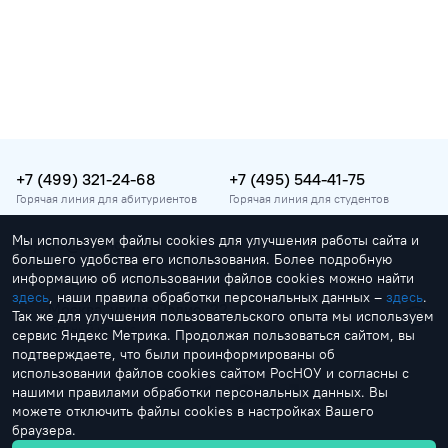
+7 (499) 321-24-68
+7 (495) 544-41-75
Горячая линия для абитуриентов
Горячая линия для студентов
Мы используем файлы cookies для улучшения работы сайта и
vopros@rosnou.ru
большего удобства его использования. Более подробную
Горячая линия для абитуриентов
информацию об использовании файлов cookies можно найти
здесь
, наши правила обработки персональных данных –
здесь
.
Москва, улица Радио, 22
Так же для улучшения пользовательского опыта мы используем
Главный корпус
сервис Яндекс Метрика. Продолжая пользоваться сайтом, вы
подтверждаете, что были проинформированы об
использовании файлов cookies сайтом РосНОУ и согласны с
нашими правилами обработки персональных данных. Вы
можете отключить файлы cookies в настройках Вашего
браузера.
by Creonit