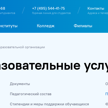
О
П
Д
Т
-68
+7 (495) 544-41-75
Контакты
битуриентов
Горячая линия для студентов
Адреса и теле
нституты
Колледж
Филиалы
бразовательной организации
зовательные усл
Документы
О
Педагогический состав
П
Стипендии и меры поддержки обучающихся
Ф