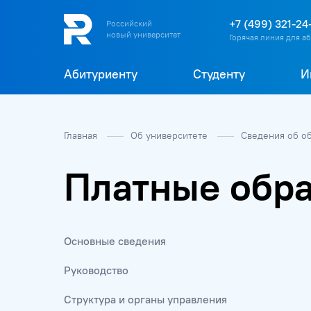
+7 (499) 321-24
Российский
новый университет
Горячая линия для а
Абитуриенту
Студенту
И
Главная
Об университете
Сведения об о
Платные обра
Основные сведения
Руководство
Структура и органы управления