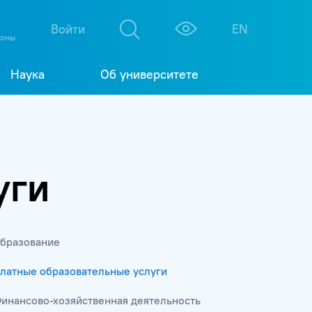
М
К
Войти
EN
фоны
Наука
Об университете
уги
бразование
латные образовательные услуги
инансово-хозяйственная деятельность