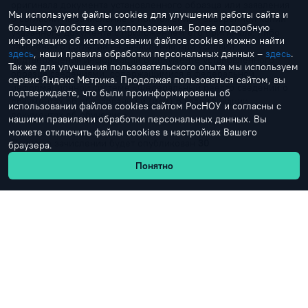
оригинала документа установленного образца или заявления
Мы используем файлы cookies для улучшения работы сайта и
о согласии на зачисление с приложением заверенной копии
большего удобства его использования. Более подробную
указанного документа с приложением его оригинала, либо
информацию об использовании файлов cookies можно найти
заявления о согласии на зачисление при условии
здесь
, наши правила обработки персональных данных –
здесь
.
подтверждения информации о документе установленного
Так же для улучшения пользовательского опыта мы используем
образца сведениями, содержащимися в федеральной
сервис Яндекс Метрика. Продолжая пользоваться сайтом, вы
информационной системе «Федеральный реестр сведений о
подтверждаете, что были проинформированы об
документах об образовании и (или) о квалификации,
использовании файлов cookies сайтом РосНОУ и согласны с
документах об обучение».
нашими правилами обработки персональных данных. Вы
можете отключить файлы cookies в настройках Вашего
Приказ о зачислении будет опубликован
30
браузера.
сентября
на официальном сайте.
Понятно
+7 (499) 321-24-68
+7 (495) 544-41-75
Горячая линия для абитуриентов
Горячая линия для студентов