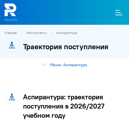
РосНОУ
Главная
Абитуриенту
Аспирантура
О
П
Д
Т
М
К
Траектория поступления
Меню: Аспирантура
Аспирантура: траектория
поступления в 2026/2027
учебном году