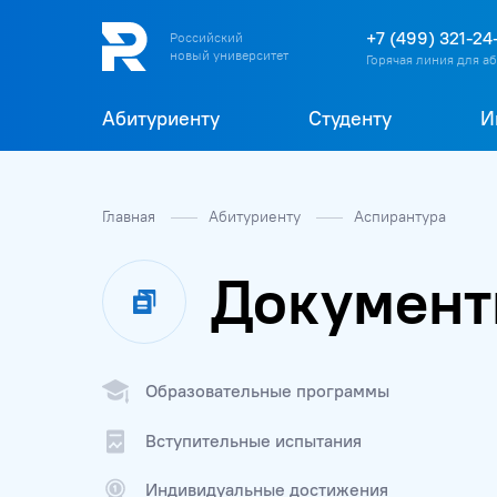
+7 (499) 321-24
Российский
новый университет
Горячая линия для а
Абитуриенту
Студенту
И
Главная
Абитуриенту
Аспирантура
Документ
Образовательные программы
Вступительные испытания
Индивидуальные достижения