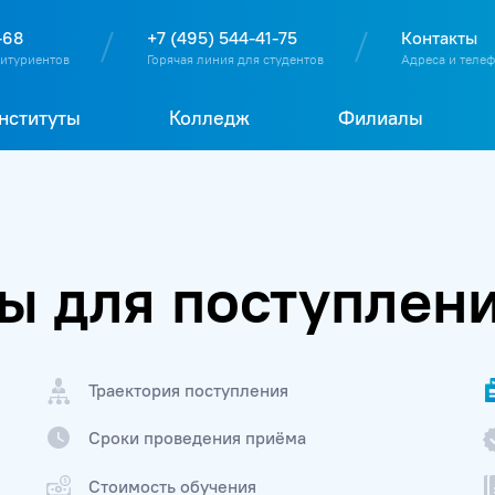
О
П
Д
Т
-68
+7 (495) 544-41-75
Контакты
битуриентов
Горячая линия для студентов
Адреса и теле
нституты
Колледж
Филиалы
ы для поступлен
Траектория поступления
Сроки проведения приёма
Стоимость обучения