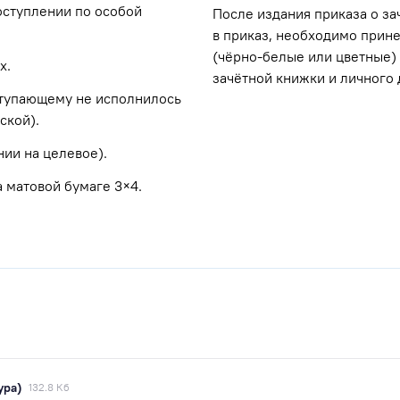
оступлении по особой
После издания приказа о з
в приказ, необходимо прине
(чёрно-белые или цветные)
х.
зачётной книжки и личного 
ступающему не исполнилось
ской).
ии на целевое).
 матовой бумаге 3×4.
ура)
132.8 Кб