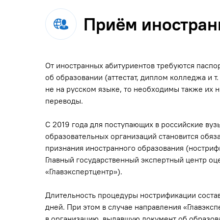
Приём иностран
От иностранных абитуриентов требуются паспо
об образовании (аттестат, диплом колледжа и т.
не на русском языке, то необходимы также их 
переводы.
С 2019 года для поступающих в российские ву
образовательных организаций становится обяз
признания иностранного образования (ностриф
Главный государственный экспертный центр оц
«Главэкспертцентр»).
Длительность процедуры нострификации состав
дней. При этом в случае направления «Главэкс
в организацию, выдавшую документ об образова