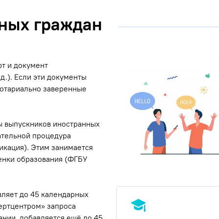
ных граждан
рт и документ
 д.). Если эти документы
нотариально заверенные
зы выпускников иностранных
ательной процедура
икация). Этим занимается
енки образования (ФГБУ
ляет до 45 календарных
пертцентром» запроса
нии, добавляется ещё до 45