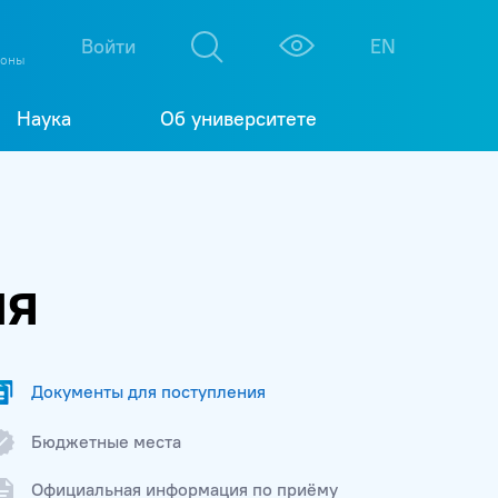
М
К
Войти
EN
фоны
Наука
Об университете
ия
Документы для поступления
Бюджетные места
Официальная информация по приёму