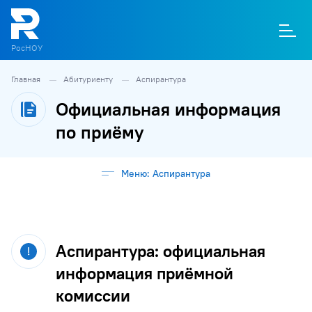
РосНОУ
Главная
Абитуриенту
Аспирантура
О
П
Д
Т
М
К
Официальная информация
по приёму
Меню: Аспирантура
Аспирантура: официальная
информация приёмной
комиссии