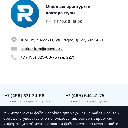
Отдел аспирантуры и
докторантуры
ПН–ПТ 10:00–18:00
105005, г. Москва, ул. Радио, д. 22, каб. 430
aspirantura@rosnou.ru
+7 (495) 925-03-75 (вн. 227)
+7 (499) 321-24-68
+7 (495) 544-41-75
Горячая линия для абитуриентов
Горячая линия для студентов
Мы используем файлы cookies для улучшения работы сайта и
vopros@rosnou.ru
большего удобства его использования. Более подробную
Горячая линия для абитуриентов
информацию об использовании файлов cookies можно найти