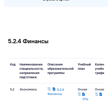
5.2.4 Финансы
Код
Наименование
Описание
Учебный
Календарн
специальности,
образовательной
план
учебный
направления
программы
график
подготовки
5.2
Экономика
Очная
Очная
5.2.4
Финансы
КУГо
УПо