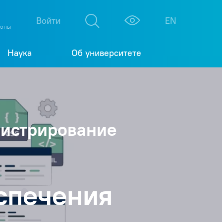
М
К
Войти
EN
фоны
Наука
Об университете
нистрирование
спечения