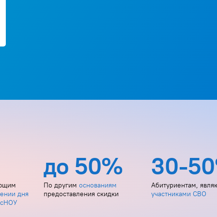
до 50%
30-5
еющим
По другим
основаниям
Абитуриентам, явл
ении дня
предоставления скидки
участниками СВО
осНОУ