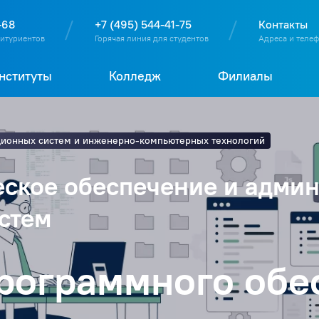
О
П
Д
Т
-68
+7 (495) 544-41-75
Контакты
битуриентов
Горячая линия для студентов
Адреса и теле
нституты
Колледж
Филиалы
ционных систем и инженерно-компьютерных технологий
еское обеспечение и адми
стем
программного обе