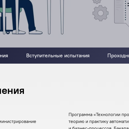
ния
Вступительные испытания
Проходн
ления
Программа «Технологии про
дминистрирование
теорию и практику автомат
и бизнес-процессов. Бакала