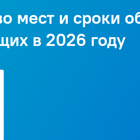
ия.
о мест и сроки о
е образовательные модели и технологии. Реализация
ирокое использование активных и интерактивных
щих в 2026 году
яций, деловых и ролевых игр, разбора конкретных
в сочетании с внеаудиторной работой. В рамках
кспертов и специалистов в области естественно-