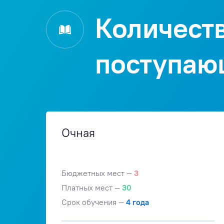
Уникальность дисциплин / методик преподаван
Количеств
В процессе обучения применяются современны
компетентностного подхода предусматривает ш
поступаю
форм проведения занятий: компьютерных симул
ситуаций, психологических и иных тренингов — 
учебных курсов предусмотрены мастер-классы э
научного и инженерного образования.
Очная
Бюджетных мест —
3
Платных мест —
30
Срок обучения —
4 года