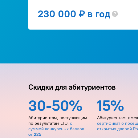
230 000 ₽ в год
Скидки для абитуриентов
30-50%
15%
Абитуриентам, поступающим
Абитуриентам, им
по результатам ЕГЭ,
с
сертификат о посещ
суммой конкурсных баллов
открытых дверей Р
от 225