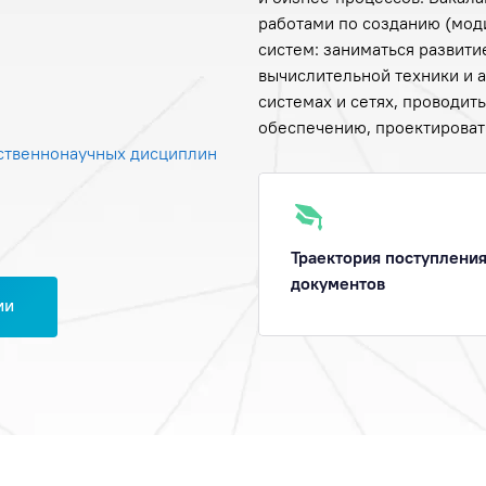
работами по созданию (мо
систем: заниматься развит
вычислительной техники и 
системах и сетях, проводит
обеспечению, проектироват
ственнонаучных дисциплин
Траектория поступления
документов
ии