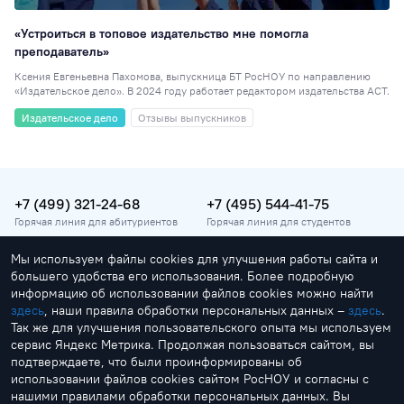
«Устроиться в топовое издательство мне помогла
преподаватель»
Ксения Евгеньевна Пахомова, выпускница БТ РосНОУ по направлению
«Издательское дело». В 2024 году работает редактором издательства АСТ.
Издательское дело
Отзывы выпускников
+7 (499) 321-24-68
+7 (495) 544-41-75
Горячая линия для абитуриентов
Горячая линия для студентов
Мы используем файлы cookies для улучшения работы сайта и
vopros@rosnou.ru
большего удобства его использования. Более подробную
Горячая линия для абитуриентов
информацию об использовании файлов cookies можно найти
здесь
, наши правила обработки персональных данных –
здесь
.
Москва, улица Радио, 22
Так же для улучшения пользовательского опыта мы используем
Главный корпус
сервис Яндекс Метрика. Продолжая пользоваться сайтом, вы
подтверждаете, что были проинформированы об
использовании файлов cookies сайтом РосНОУ и согласны с
нашими правилами обработки персональных данных. Вы