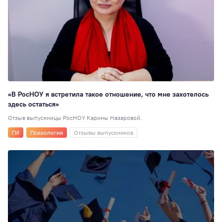
Спорт
89
Память войны
87
Рейтинги
86
Сотрудникам
76
Студия комедии
Преподавателям
72
«В РосНОУ я встретила такое отношение, что мне захотелось
Экскурсия
70
здесь остаться»
Психология
65
Отзыв выпускницы РосНОУ Карины Назаровой.
Студсовет
58
ГИ
Психология
Отзывы выпускников
Интеллектуальн
клуб
58
ИПП
56
Китай
56
ГТ
55
Медиацентр
55
Логопедия
53