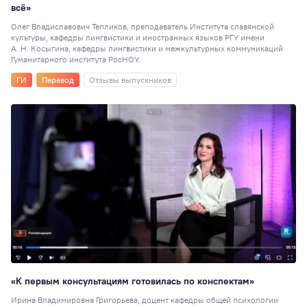
Иран
20
всё»
Волонтёрский
Олег Владиславович Тепликов, преподаватель Института славянской
культуры, кафедры лингвистики и иностранных языков РГУ имени
корпус
19
А. Н. Косыгина, кафедры лингвистики и межкультурных коммуникаций
ГМУ
19
СПК
18
Гуманитарного института РосНОУ.
Выпускники
17
ГИ
Перевод
Отзывы выпускников
Новости партнёр
16
Отзывы
выпускников
15
Киберспорт
13
Менеджмент
12
Центр карьерног
роста
11
Экономика (НИ)
СНО
10
«К первым консультациям готовилась по конспектам»
Прикладная
информатика
10
Ирина Владимировна Григорьева, доцент кафедры общей психологии