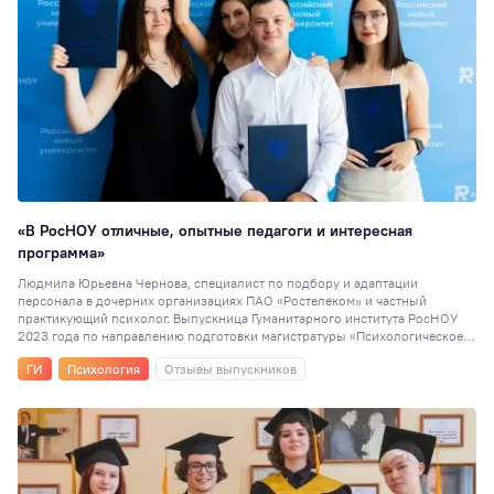
«В РосНОУ отличные, опытные педагоги и интересная
программа»
Людмила Юрьевна Чернова, специалист по подбору и адаптации
персонала в дочерних организациях ПАО «Ростелеком» и частный
практикующий психолог. Выпускница Гуманитарного института РосНОУ
2023 года по направлению подготовки магистратуры «Психологическое
консультирование и коучинг».
ГИ
Психология
Отзывы выпускников