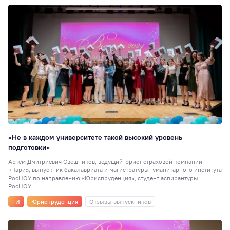
«Не в каждом университете такой высокий уровень
подготовки»
Артём Дмитриевич Свешников, ведущий юрист страховой компании
«Пари», выпускник бакалавриата и магистратуры Гуманитарного института
РосНОУ по направлению «Юриспруденция», студент аспирантуры
РосНОУ.
ГИ
Юриспруденция
Отзывы выпускников