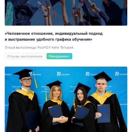
ЮИ
52
Перевод
51
Студенческая
наука
48
«Человечное отношение, индивидуальный подход
Для школ и
и выстраивание удобного графика обучения»
колледжей
48
Отзыв выпускницы РосНОУ Кети Топурия.
Таможенное дел
Отзывы выпускников
Менеджмент
47
Юриспруденция
Образовательная
политика
42
Достижения
41
Экономика
(ИЭУиФ)
40
РИСО
37
Кинолекторий
37
НИ
36