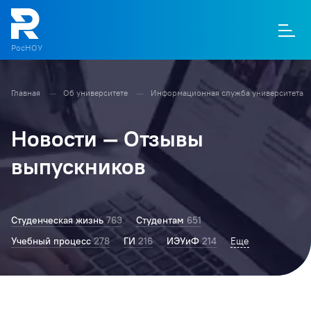
РосНОУ
Главная
Об университете
Информационная служба университета
О
П
Д
Т
М
К
Новости — Отзывы
выпускников
Студенческая жизнь
763
Студентам
651
Учебный процесс
278
ГИ
216
ИЭУиФ
214
Ректор РосНОУ
Еще
203
Колледж
177
БТ
167