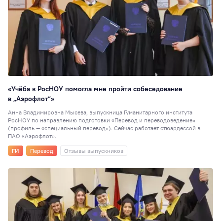
«Учёба в РосНОУ помогла мне пройти собеседование
в „Аэрофлот“»
Анна Владимировна Мысева, выпускница Гуманитарного института
РосНОУ по направлению подготовки «Перевод и переводоведение»
(профиль — «специальный перевод»). Сейчас работает стюардессой в
ПАО «Аэрофлот».
ГИ
Перевод
Отзывы выпускников