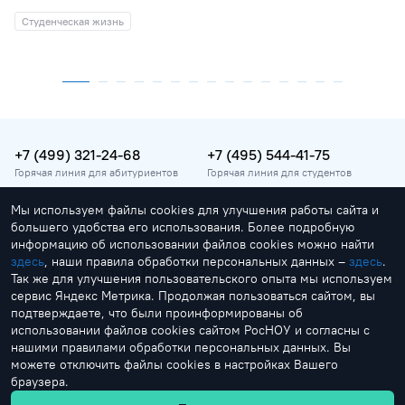
Студенческая жизнь
+7 (499) 321-24-68
+7 (495) 544-41-75
Горячая линия для абитуриентов
Горячая линия для студентов
Мы используем файлы cookies для улучшения работы сайта и
vopros@rosnou.ru
большего удобства его использования. Более подробную
Горячая линия для абитуриентов
информацию об использовании файлов cookies можно найти
здесь
, наши правила обработки персональных данных –
здесь
.
Москва, улица Радио, 22
Так же для улучшения пользовательского опыта мы используем
Главный корпус
сервис Яндекс Метрика. Продолжая пользоваться сайтом, вы
подтверждаете, что были проинформированы об
использовании файлов cookies сайтом РосНОУ и согласны с
нашими правилами обработки персональных данных. Вы
можете отключить файлы cookies в настройках Вашего
браузера.
by Creonit