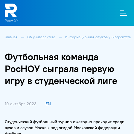
РосНОУ
Главная
Об университете
Информационная служба университета
О
П
Д
Т
М
К
Футбольная команда
РосНОУ сыграла первую
игру в студенческой лиге
10 октября 2023
EN
Студенческий футбольный турнир ежегодно проходит среди
вузов и ссузов Москвы под эгидой Московской федерации
футбола.