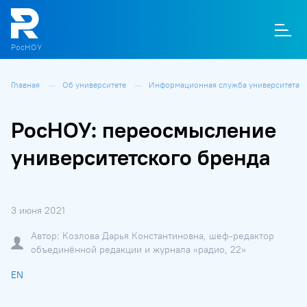
РосНОУ
Главная
Об университете
Информационная служба университета
О
П
Д
Т
М
К
РосНОУ: переосмысление
университетского бренда
3 июня 2021
Автор: Козлова Дарья Константиновна, шеф-редактор
объединённой редакции и журнала «радио, 22»
EN