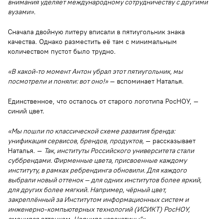
внимания уделяет международному сотрудничеству с другими
вузами».
Сначала двойную литеру вписали в пятиугольник знака
качества. Однако разместить её там с минимальным
количеством пустот было трудно.
«В какой-то момент Антон убрал этот пятиугольник, мы
посмотрели и поняли: вот оно!»
— вспоминает Наталья.
Единственное, что осталось от старого логотипа РосНОУ, —
синий цвет.
«Мы пошли по классической схеме развития бренда:
унификация сервисов, брендов, продуктов,
— рассказывает
Наталья. —
Так, институты Российского университета стали
суббрендами. Фирменные цвета, присвоенные каждому
институту, в рамках ребрендинга обновили. Для каждого
выбрали новый оттенок — для одних институтов более яркий,
для других более мягкий. Например, чёрный цвет,
закреплённый за Институтом информационных систем и
инженерно-компьютерных технологий (ИСИКТ) РосНОУ,