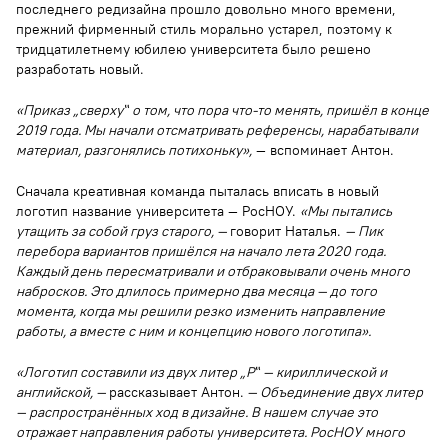
последнего редизайна прошло довольно много времени,
прежний фирменный стиль морально устарел, поэтому к
тридцатилетнему юбилею университета было решено
разработать новый.
«Приказ „сверху‟ о том, что пора что-то менять, пришёл в конце
2019 года. Мы начали отсматривать референсы, нарабатывали
материал, разгонялись потихоньку»,
— вспоминает Антон.
Сначала креативная команда пыталась вписать в новый
логотип название университета — РосНОУ.
«Мы пытались
утащить за собой груз старого, —
говорит Наталья.
— Пик
перебора вариантов пришёлся на начало лета 2020 года.
Каждый день пересматривали и отбраковывали очень много
набросков. Это длилось примерно два месяца — до того
момента, когда мы решили резко изменить направление
работы, а вместе с ним и концепцию нового логотипа».
«Логотип составили из двух литер „Р‟ — кириллической и
английской, —
рассказывает Антон.
— Объединение двух литер
— распространённых ход в дизайне. В нашем случае это
отражает направления работы университета. РосНОУ много