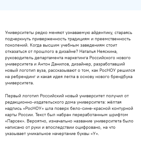
Университеты редко меняют узнаваемую айдентику, стараясь
подчеркнуть приверженность традициям и преемственность
поколений. Когда высшим учебным заведениям стоит
отказаться от прошлого в дизайне? Наталья Неяскина,
руководитель департамента маркетинга Российского нового
университета и Антон Данилов, дизайнер, разработавший
новый логотип вуза, рассказывают о том, как РосНОУ решился
на ребрендинг и какая идея легла в основу нового брендбука
университета.
Первый логотип Российский новый университет получил от
редакционно-издательского дома университета: жёлтая
надпись «РосНОУ» шла поверх бело-сине-красной контурной
карты России. Текст был набран переработанным шрифтом
«Парсек». Вероятно, изначально название университета было
написано от руки и впоследствии оцифровано, на что
указывает уникальное начертание буквы «У».