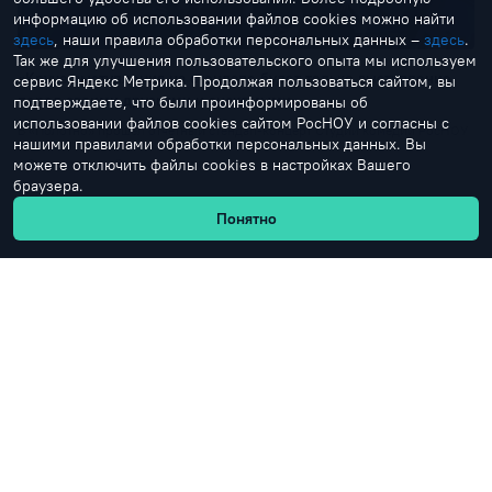
информацию об использовании файлов cookies можно найти
здесь
, наши правила обработки персональных данных –
здесь
.
Так же для улучшения пользовательского опыта мы используем
«Круче выступления на стендапе будет только выступление
сервис Яндекс Метрика. Продолжая пользоваться сайтом, вы
перед своими друзьями и знакомыми»
подтверждаете, что были проинформированы об
использовании файлов cookies сайтом РосНОУ и согласны с
В «Полотно» прошёл отчётный стендап-концерт Студии комедии РосНОУ
нашими правилами обработки персональных данных. Вы
можете отключить файлы cookies в настройках Вашего
Студентам
Студия комедии
браузера.
Понятно
+7 (499) 321-24-68
+7 (495) 544-41-75
Горячая линия для абитуриентов
Горячая линия для студентов
vopros@rosnou.ru
Горячая линия для абитуриентов