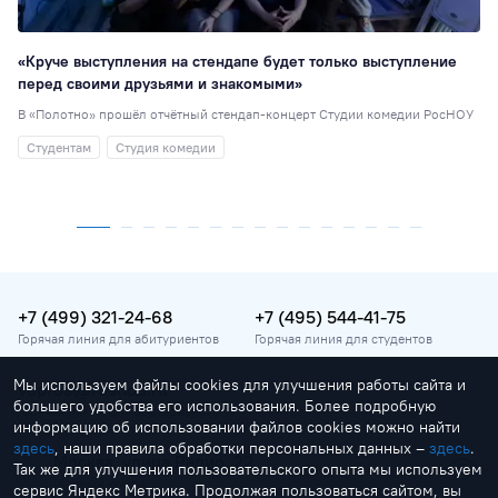
«Круче выступления на стендапе будет только выступление
перед своими друзьями и знакомыми»
В «Полотно» прошёл отчётный стендап-концерт Студии комедии РосНОУ
Студентам
Студия комедии
+7 (499) 321-24-68
+7 (495) 544-41-75
Горячая линия для абитуриентов
Горячая линия для студентов
Мы используем файлы cookies для улучшения работы сайта и
vopros@rosnou.ru
большего удобства его использования. Более подробную
Горячая линия для абитуриентов
информацию об использовании файлов cookies можно найти
здесь
, наши правила обработки персональных данных –
здесь
.
Москва, улица Радио, 22
Так же для улучшения пользовательского опыта мы используем
Главный корпус
сервис Яндекс Метрика. Продолжая пользоваться сайтом, вы