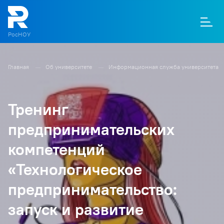
РосНОУ
Главная
Об университете
Информационная служба университета
О
П
Д
Т
М
К
Тренинг
предпринимательских
компетенций
«Технологическое
предпринимательство:
запуск и развитие